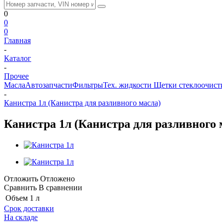
0
0
0
Главная
-
Каталог
-
Прочее
Масла
Автозапчасти
Фильтры
Тех. жидкости
Щетки стеклоочист
-
Канистра 1л (Канистра для разливного масла)
Канистра 1л (Канистра для разливного 
Отложить
Отложено
Сравнить
В сравнении
Объем
1 л
Срок доставки
На складе