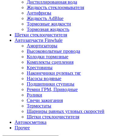
Дистиллированная вода
Жидкость стеклоомывателя
Антифризы
Жидкость AdBlue
Тормозные жидкости
Тормозная жидкость
Щетки стеклоочистителя
Автозапчасти Finwhale
Амортизаторы
Высоковольтные провода
Колодки тормозные
Комплекты сцепления
Крестовины
Наконечники рулевых тяг
Насосы водяные
Подшипники ступицы
Ремни ГРМ, Приводные
Ролики
Свечи зажигания
Термостаты
Шарниры равных угловых скоростей
Щетки стеклоочистителя
Автокосметика
Прочее