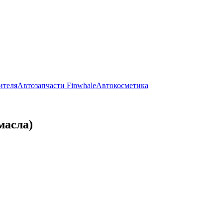
ителя
Автозапчасти Finwhale
Автокосметика
масла)