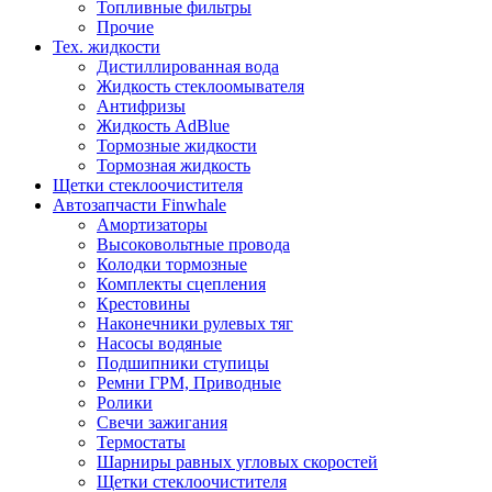
Топливные фильтры
Прочие
Тех. жидкости
Дистиллированная вода
Жидкость стеклоомывателя
Антифризы
Жидкость AdBlue
Тормозные жидкости
Тормозная жидкость
Щетки стеклоочистителя
Автозапчасти Finwhale
Амортизаторы
Высоковольтные провода
Колодки тормозные
Комплекты сцепления
Крестовины
Наконечники рулевых тяг
Насосы водяные
Подшипники ступицы
Ремни ГРМ, Приводные
Ролики
Свечи зажигания
Термостаты
Шарниры равных угловых скоростей
Щетки стеклоочистителя