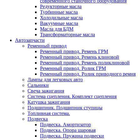
современного станочного оборудования
Редукторные масла
Турбинные масла
Холодильные масла
Вакуумные масла
Масла для БДМ
Трансформаторные масла
Автозапчасти
Ременный привод
Ременный привод. Ремень ГРМ
Ременный привод. Ремень клиновой
Ременный привод. Ремень поликлиновой
Ременный привод. Ролик ГРМ
Ременный привод. Ролик приводного ремня
Лампы для легковых авто
Сальники
Свеча зажигания
Система сцепления. Комплект сцепления
Катушка зажигания
Подшипник. Подшипник ступицы
Топливная система.
Подвеска
Подвеска. Амортизатор
Подвеска. Опора шаровая
Подвеска. Пружина подвески