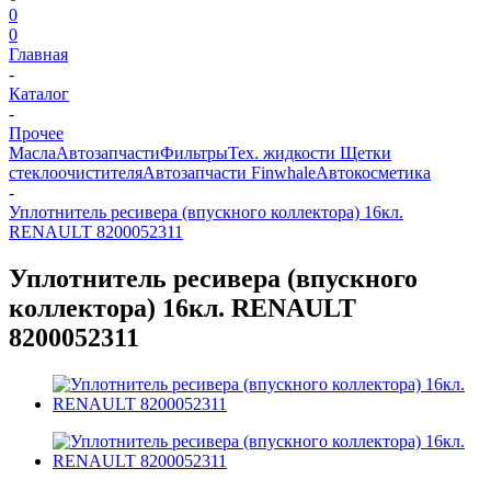
0
0
Главная
-
Каталог
-
Прочее
Масла
Автозапчасти
Фильтры
Тех. жидкости
Щетки
стеклоочистителя
Автозапчасти Finwhale
Автокосметика
-
Уплотнитель ресивера (впускного коллектора) 16кл.
RENAULT 8200052311
Уплотнитель ресивера (впускного
коллектора) 16кл. RENAULT
8200052311