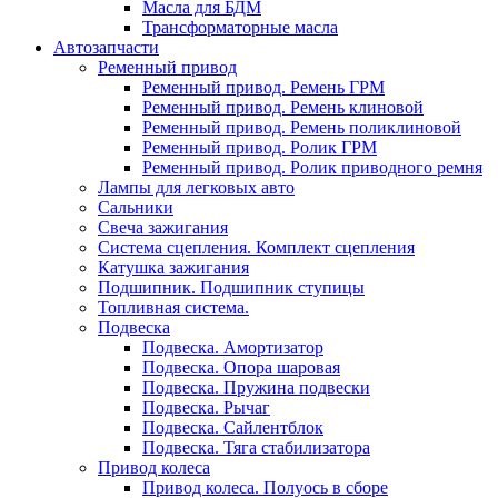
Масла для БДМ
Трансформаторные масла
Автозапчасти
Ременный привод
Ременный привод. Ремень ГРМ
Ременный привод. Ремень клиновой
Ременный привод. Ремень поликлиновой
Ременный привод. Ролик ГРМ
Ременный привод. Ролик приводного ремня
Лампы для легковых авто
Сальники
Свеча зажигания
Система сцепления. Комплект сцепления
Катушка зажигания
Подшипник. Подшипник ступицы
Топливная система.
Подвеска
Подвеска. Амортизатор
Подвеска. Опора шаровая
Подвеска. Пружина подвески
Подвеска. Рычаг
Подвеска. Сайлентблок
Подвеска. Тяга стабилизатора
Привод колеса
Привод колеса. Полуось в сборе