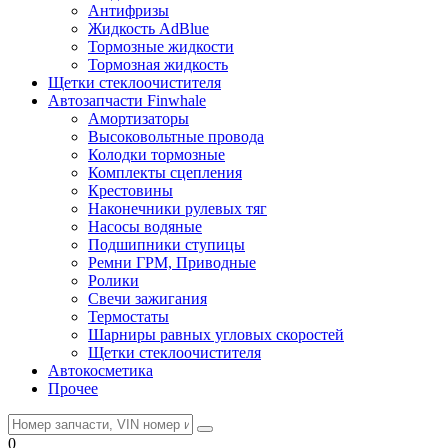
Антифризы
Жидкость AdBlue
Тормозные жидкости
Тормозная жидкость
Щетки стеклоочистителя
Автозапчасти Finwhale
Амортизаторы
Высоковольтные провода
Колодки тормозные
Комплекты сцепления
Крестовины
Наконечники рулевых тяг
Насосы водяные
Подшипники ступицы
Ремни ГРМ, Приводные
Ролики
Свечи зажигания
Термостаты
Шарниры равных угловых скоростей
Щетки стеклоочистителя
Автокосметика
Прочее
0