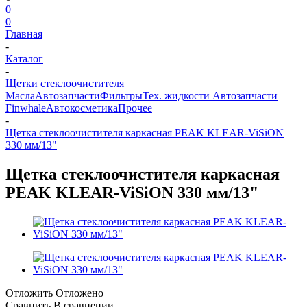
0
0
Главная
-
Каталог
-
Щетки стеклоочистителя
Масла
Автозапчасти
Фильтры
Тех. жидкости
Автозапчасти
Finwhale
Автокосметика
Прочее
-
Щетка стеклоочистителя каркасная PEAK KLEAR-ViSiON
330 мм/13"
Щетка стеклоочистителя каркасная
PEAK KLEAR-ViSiON 330 мм/13"
Отложить
Отложено
Сравнить
В сравнении