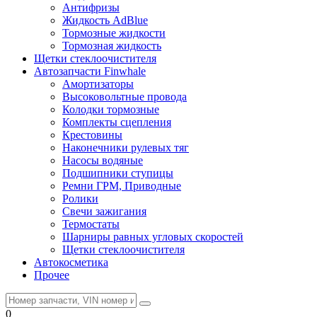
Антифризы
Жидкость AdBlue
Тормозные жидкости
Тормозная жидкость
Щетки стеклоочистителя
Автозапчасти Finwhale
Амортизаторы
Высоковольтные провода
Колодки тормозные
Комплекты сцепления
Крестовины
Наконечники рулевых тяг
Насосы водяные
Подшипники ступицы
Ремни ГРМ, Приводные
Ролики
Свечи зажигания
Термостаты
Шарниры равных угловых скоростей
Щетки стеклоочистителя
Автокосметика
Прочее
0