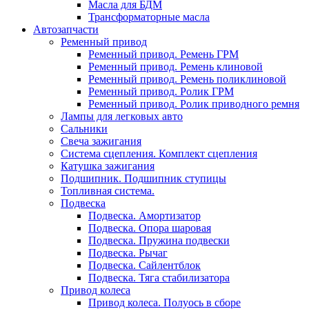
Масла для БДМ
Трансформаторные масла
Автозапчасти
Ременный привод
Ременный привод. Ремень ГРМ
Ременный привод. Ремень клиновой
Ременный привод. Ремень поликлиновой
Ременный привод. Ролик ГРМ
Ременный привод. Ролик приводного ремня
Лампы для легковых авто
Сальники
Свеча зажигания
Система сцепления. Комплект сцепления
Катушка зажигания
Подшипник. Подшипник ступицы
Топливная система.
Подвеска
Подвеска. Амортизатор
Подвеска. Опора шаровая
Подвеска. Пружина подвески
Подвеска. Рычаг
Подвеска. Сайлентблок
Подвеска. Тяга стабилизатора
Привод колеса
Привод колеса. Полуось в сборе