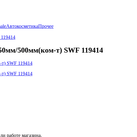
ale
Автокосметика
Прочее
 119414
0мм/500мм(ком-т) SWF 119414
ли работе магазина.