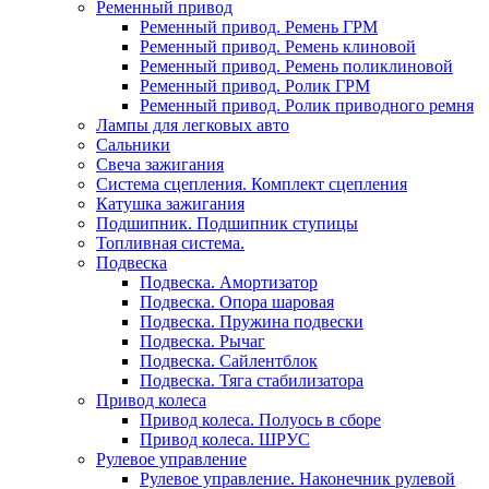
Ременный привод
Ременный привод. Ремень ГРМ
Ременный привод. Ремень клиновой
Ременный привод. Ремень поликлиновой
Ременный привод. Ролик ГРМ
Ременный привод. Ролик приводного ремня
Лампы для легковых авто
Сальники
Свеча зажигания
Система сцепления. Комплект сцепления
Катушка зажигания
Подшипник. Подшипник ступицы
Топливная система.
Подвеска
Подвеска. Амортизатор
Подвеска. Опора шаровая
Подвеска. Пружина подвески
Подвеска. Рычаг
Подвеска. Сайлентблок
Подвеска. Тяга стабилизатора
Привод колеса
Привод колеса. Полуось в сборе
Привод колеса. ШРУС
Рулевое управление
Рулевое управление. Наконечник рулевой