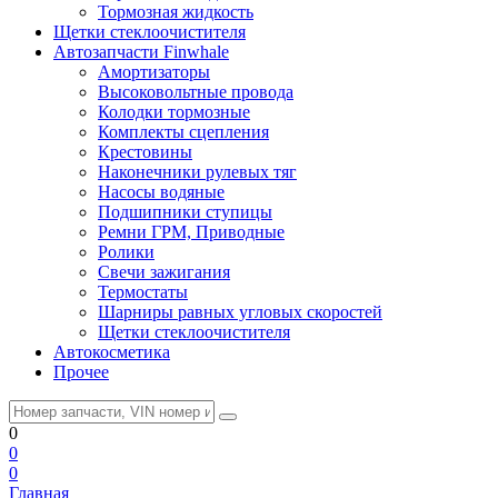
Тормозная жидкость
Щетки стеклоочистителя
Автозапчасти Finwhale
Амортизаторы
Высоковольтные провода
Колодки тормозные
Комплекты сцепления
Крестовины
Наконечники рулевых тяг
Насосы водяные
Подшипники ступицы
Ремни ГРМ, Приводные
Ролики
Свечи зажигания
Термостаты
Шарниры равных угловых скоростей
Щетки стеклоочистителя
Автокосметика
Прочее
0
0
0
Главная