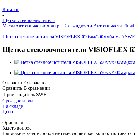
-
Каталог
-
Щетки стеклоочистителя
Масла
Автозапчасти
Фильтры
Тех. жидкости
Автозапчасти Finwh
-
Щетка стеклоочистителя VISIOFLEX 650мм/500мм(ком-т) SWF
Щетка стеклоочистителя VISIOFLEX 65
Отложить
Отложено
Сравнить
В сравнении
Производитель
SWF
Срок доставки
На складе
Цена
Оригинал
Задать вопрос
Вы можете задать любой интересующий вас вопрос по товару и