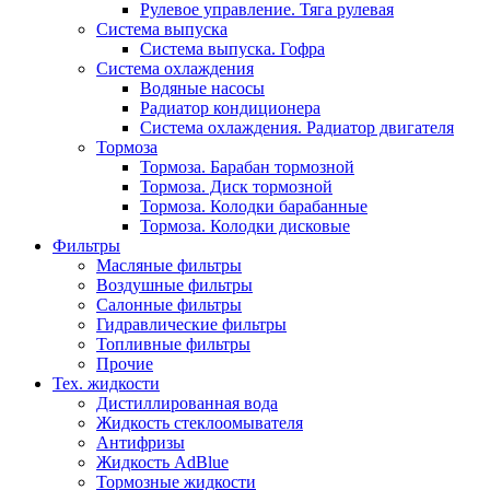
Рулевое управление. Тяга рулевая
Система выпуска
Система выпуска. Гофра
Система охлаждения
Водяные насосы
Радиатор кондиционера
Система охлаждения. Радиатор двигателя
Тормоза
Тормоза. Барабан тормозной
Тормоза. Диск тормозной
Тормоза. Колодки барабанные
Тормоза. Колодки дисковые
Фильтры
Масляные фильтры
Воздушные фильтры
Салонные фильтры
Гидравлические фильтры
Топливные фильтры
Прочие
Тех. жидкости
Дистиллированная вода
Жидкость стеклоомывателя
Антифризы
Жидкость AdBlue
Тормозные жидкости