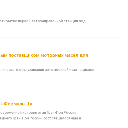
е открытие первой автозаправочной станции под
ным поставщиком моторных масел для
хнического обслуживания автомобилей и мотоциклов
ии «Формулы-1»
современной истории этап Гран-При России
леднего Гран-При России, состоявшегося еще в