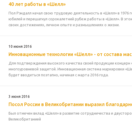
40 лет работы в «Шелл»
Пол Рэндалл начал свою трудовую деятельность в «Шелл» в 1976 г
юбилей и перешагнул сорокалетний рубеж работы в «Шелл». В это
своих достижениях, личном опыте и размышлениях о жизни.
10 июня 2016
Инновационные технологии «Шелл» - от состава мас
Для подтверждения высокого качества своей продукции концерн «
многоуровневой защитой. Инновационная система маркировки «Ш
будет вводиться поэтапно, начиная с марта 2016 года.
3 июня 2016
Посол России в Великобритании выразил благодарн
Был отмечен вклад «Шелл» в развитие сотрудничества и двустор
Великобританией