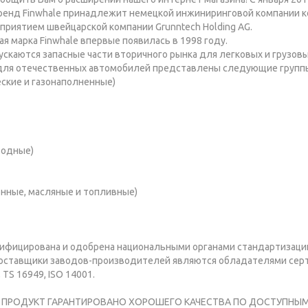
Бренд Finwhale принадлежит немецкой инжиниринговой компании к
риятием швейцарской компании Grunntech Holding AG.
я марка Finwhale впервые появилась в 1998 году.
ускаются запасные части вторичного рынка для легковых и грузов
для отечественных автомобилей представлены следующие группы
ские и газонаполненные)
водные)
онные, масляные и топливные)
тифицирована и одобрена национальными органами стандартизации 
бпоставщики заводов-производителей являются обладателями серт
 TS 16949, ISO 14001.
О ПРОДУКТ ГАРАНТИРОВАНО ХОРОШЕГО КАЧЕСТВА ПО ДОСТУПНЫМ