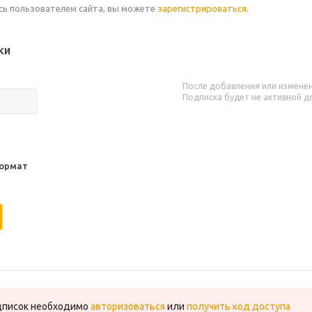
есь пользователем сайта, вы можете
зарегистрироваться
.
ки
После добавления или изменен
Подписка будет не активной д
ормат
одписок необходимо
авторизоваться
или
получить код доступа