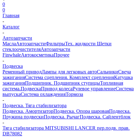
0
0
Главная
-
Каталог
-
Автозапчасти
Масла
Автозапчасти
Фильтры
Тех. жидкости
Щетки
стеклоочистителя
Автозапчасти
Finwhale
Автокосметика
Прочее
-
Подвеска
Ременный привод
Лампы для легковых авто
Сальники
Свеча
зажигания
Система сцепления. Комплект сцепления
Катушка
зажигания
Подшипник. Подшипник ступицы
Топливная
система.
Подвеска
Привод колеса
Рулевое управление
Система
выпуска
Система охлаждения
Тормоза
-
Подвеска. Тяга стабилизатора
Подвеска. Амортизатор
Подвеска. Опора шаровая
Подвеска.
Пружина подвески
Подвеска. Рычаг
Подвеска. Сайлентблок
-
Тяга стабилизатора MITSUBISHI LANCER пер.подв. прав.
DB78082