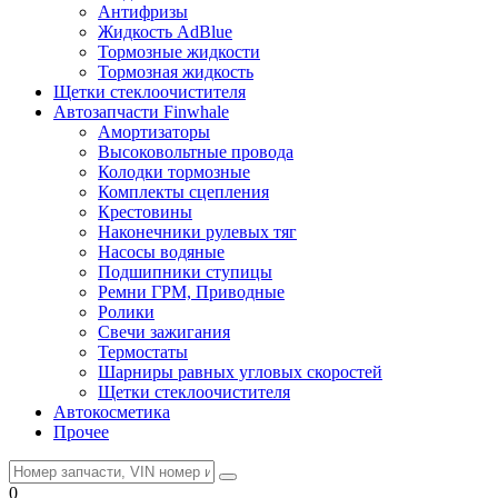
Антифризы
Жидкость AdBlue
Тормозные жидкости
Тормозная жидкость
Щетки стеклоочистителя
Автозапчасти Finwhale
Амортизаторы
Высоковольтные провода
Колодки тормозные
Комплекты сцепления
Крестовины
Наконечники рулевых тяг
Насосы водяные
Подшипники ступицы
Ремни ГРМ, Приводные
Ролики
Свечи зажигания
Термостаты
Шарниры равных угловых скоростей
Щетки стеклоочистителя
Автокосметика
Прочее
0