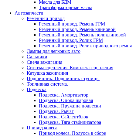
Масла для БДМ
Трансформаторные масла
Автозапчасти
Ременный привод
Ременный привод. Ремень ГРМ
Ременный привод. Ремень клиновой
Ременный привод. Ремень поликлиновой
Ременный привод. Ролик ГРМ
Ременный привод. Ролик приводного ремня
Лампы для легковых авто
Сальники
Свеча зажигания
Система сцепления. Комплект сцепления
Катушка зажигания
Подшипник. Подшипник ступицы
Топливная система.
Подвеска
Подвеска. Амортизатор
Подвеска. Опора шаровая
Подвеска. Пружина подвески
Подвеска. Рычаг
Подвеска. Сайлентблок
Подвеска. Тяга стабилизатора
Привод колеса
Привод колеса. Полуось в сборе