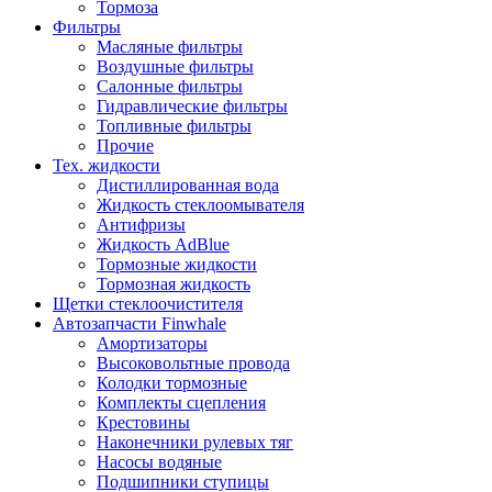
Тормоза
Фильтры
Масляные фильтры
Воздушные фильтры
Салонные фильтры
Гидравлические фильтры
Топливные фильтры
Прочие
Тех. жидкости
Дистиллированная вода
Жидкость стеклоомывателя
Антифризы
Жидкость AdBlue
Тормозные жидкости
Тормозная жидкость
Щетки стеклоочистителя
Автозапчасти Finwhale
Амортизаторы
Высоковольтные провода
Колодки тормозные
Комплекты сцепления
Крестовины
Наконечники рулевых тяг
Насосы водяные
Подшипники ступицы