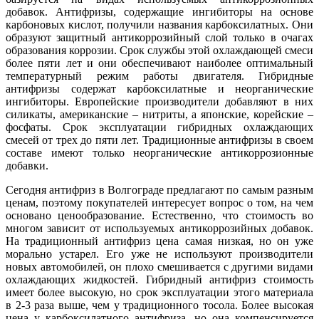
добавок. Антифризы, содержащие ингибиторы на основе
карбоновых кислот, получили названия карбоксилатных. Они
образуют защитный антикоррозийный слой только в очагах
образования коррозии. Срок службы этой охлаждающей смеси
более пяти лет и они обеспечивают наиболее оптимальный
температурный режим работы двигателя. Гибридные
антифризы содержат карбоксилатные и неорганические
ингибиторы. Европейские производители добавляют в них
силикаты, американские – нитриты, а японские, корейские –
фосфаты. Срок эксплуатации гибридных охлаждающих
смесей от трех до пяти лет. Традиционные антифризы в своем
составе имеют только неорганические антикоррозионные
добавки.
Сегодня антифриз в Волгограде предлагают по самым разным
ценам, поэтому покупателей интересует вопрос о том, на чем
основано ценообразование. Естественно, что стоимость во
многом зависит от используемых антикоррозийных добавок.
На традиционный антифриз цена самая низкая, но он уже
морально устарел. Его уже не используют производители
новых автомобилей, он плохо смешивается с другими видами
охлаждающих жидкостей. Гибридный антифриз стоимость
имеет более высокую, но срок эксплуатации этого материала
в 2-3 раза выше, чем у традиционного тосола. Более высокая
цена у карбоксилатного антифриза, но она компенсируется