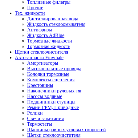
Топливные фильтры
Прочие
Тех. жидкости
Дистиллированная вода
Жидкость стеклоомывателя
Антифризы
Жидкость AdBlue
Тормозные жидкости
Тормозная жидкость
Щетки стеклоочистителя
Автозапчасти Finwhale
Амортизаторы
Высоковольтные провода
Колодки тормозные
Комплекты сцепления
Крестовины
Наконечники рулевых тяг
Насосы водяные
Подшипники ступицы
Ремни ГРМ, Приводные
Ролики
Свечи зажигания
Термостаты
Шарниры равных угловых скоростей
Щетки стеклоочистителя