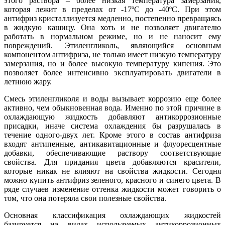
этого раствора – более низкая температура замерзания,
которая лежит в пределах от -17ºС до -40ºС. При этом
антифриз кристаллизуется медленно, постепенно превращаясь
в жидкую кашицу. Она хоть и не позволяет двигателю
работать в нормальном режиме, но и не наносит ему
повреждений. Этиленгликоль, являющийся основным
компонентом антифриза, не только имеет низкую температуру
замерзания, но и более высокую температуру кипения. Это
позволяет более интенсивно эксплуатировать двигатели в
летнюю жару.
Смесь этиленгликоля и воды вызывает коррозию еще более
активно, чем обыкновенная вода. Именно по этой причине в
охлаждающую жидкость добавляют антикоррозионные
присадки, иначе система охлаждения бы разрушалась в
течение одного-двух лет. Кроме этого в состав антифриза
входят антипенные, антикавитационные и флуоресцентные
добавки, обеспечивающие раствору соответствующие
свойства. Для придания цвета добавляются красители,
которые никак не влияют на свойства жидкости. Сегодня
можно купить антифриз зеленого, красного и синего цвета. В
ряде случаев изменение оттенка жидкости может говорить о
том, что она потеряла свои полезные свойства.
Основная классификация охлаждающих жидкостей
базируется на видах используемых антикоррозионных