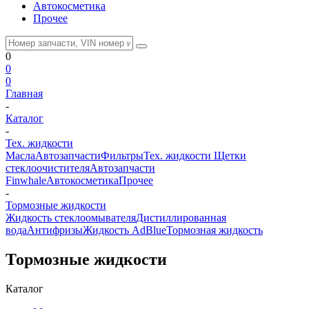
Автокосметика
Прочее
0
0
0
Главная
-
Каталог
-
Тех. жидкости
Масла
Автозапчасти
Фильтры
Тех. жидкости
Щетки
стеклоочистителя
Автозапчасти
Finwhale
Автокосметика
Прочее
-
Тормозные жидкости
Жидкость стеклоомывателя
Дистиллированная
вода
Антифризы
Жидкость AdBlue
Тормозная жидкость
Тормозные жидкости
Каталог