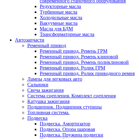
современного станочного оборудования
Редукторные масла
Турбинные масла
Холодильные масла
Вакуумные масла
Масла для БДМ
Трансформаторные масла
Автозапчасти
Ременный привод
Ременный привод. Ремень ГРМ
Ременный привод. Ремень клиновой
Ременный привод. Ремень поликлиновой
Ременный привод. Ролик ГРМ
Ременный привод. Ролик приводного ремня
Лампы для легковых авто
Сальники
Свеча зажигания
Система сцепления. Комплект сцепления
Катушка зажигания
Подшипник. Подшипник ступицы
Топливная система.
Подвеска
Подвеска. Амортизатор
Подвеска. Опора шаровая
Подвеска. Пружина подвески