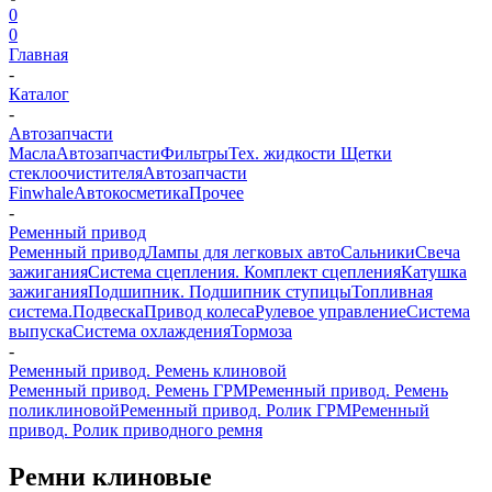
0
0
Главная
-
Каталог
-
Автозапчасти
Масла
Автозапчасти
Фильтры
Тех. жидкости
Щетки
стеклоочистителя
Автозапчасти
Finwhale
Автокосметика
Прочее
-
Ременный привод
Ременный привод
Лампы для легковых авто
Сальники
Свеча
зажигания
Система сцепления. Комплект сцепления
Катушка
зажигания
Подшипник. Подшипник ступицы
Топливная
система.
Подвеска
Привод колеса
Рулевое управление
Система
выпуска
Система охлаждения
Тормоза
-
Ременный привод. Ремень клиновой
Ременный привод. Ремень ГРМ
Ременный привод. Ремень
поликлиновой
Ременный привод. Ролик ГРМ
Ременный
привод. Ролик приводного ремня
Ремни клиновые