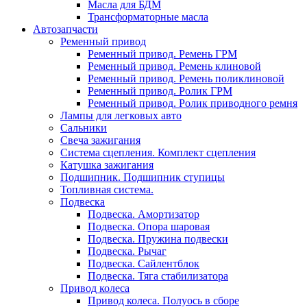
Масла для БДМ
Трансформаторные масла
Автозапчасти
Ременный привод
Ременный привод. Ремень ГРМ
Ременный привод. Ремень клиновой
Ременный привод. Ремень поликлиновой
Ременный привод. Ролик ГРМ
Ременный привод. Ролик приводного ремня
Лампы для легковых авто
Сальники
Свеча зажигания
Система сцепления. Комплект сцепления
Катушка зажигания
Подшипник. Подшипник ступицы
Топливная система.
Подвеска
Подвеска. Амортизатор
Подвеска. Опора шаровая
Подвеска. Пружина подвески
Подвеска. Рычаг
Подвеска. Сайлентблок
Подвеска. Тяга стабилизатора
Привод колеса
Привод колеса. Полуось в сборе