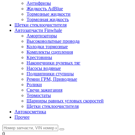
Антифризы
Жидкость AdBlue
Тормозные жидкости
Тормозная жидкость
Щетки стеклоочистителя
Автозапчасти Finwhale
Амортизаторы
Высоковольтные провода
Колодки тормозные
Комплекты сцепления
Крестовины
Наконечники рулевых тяг
Насосы водяные
Подшипники ступицы
Ремни ГРМ, Приводные
Ролики
Свечи зажигания
Термостаты
Шарниры равных угловых скоростей
Щетки стеклоочистителя
Автокосметика
Прочее
0