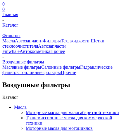
0
0
Главная
-
Каталог
-
Фильтры
Масла
Автозапчасти
Фильтры
Тех. жидкости
Щетки
стеклоочистителя
Автозапчасти
Finwhale
Автокосметика
Прочее
-
Воздушные фильтры
Масляные фильтры
Салонные фильтры
Гидравлические
фильтры
Топливные фильтры
Прочие
Воздушные фильтры
Каталог
Масла
Моторные масла для малогабаритной техники
Трансмиссионные масла для коммерческой
техники
Моторные масла для мотоциклов