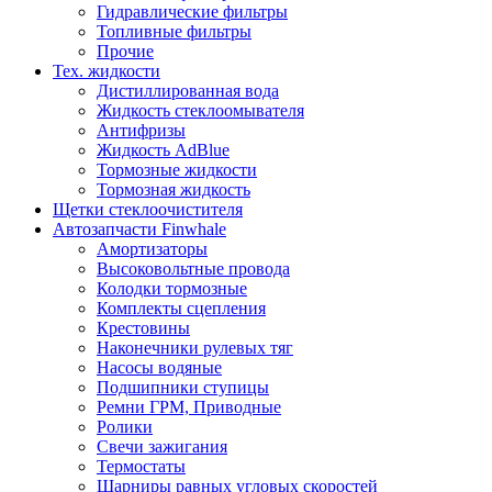
Гидравлические фильтры
Топливные фильтры
Прочие
Тех. жидкости
Дистиллированная вода
Жидкость стеклоомывателя
Антифризы
Жидкость AdBlue
Тормозные жидкости
Тормозная жидкость
Щетки стеклоочистителя
Автозапчасти Finwhale
Амортизаторы
Высоковольтные провода
Колодки тормозные
Комплекты сцепления
Крестовины
Наконечники рулевых тяг
Насосы водяные
Подшипники ступицы
Ремни ГРМ, Приводные
Ролики
Свечи зажигания
Термостаты
Шарниры равных угловых скоростей