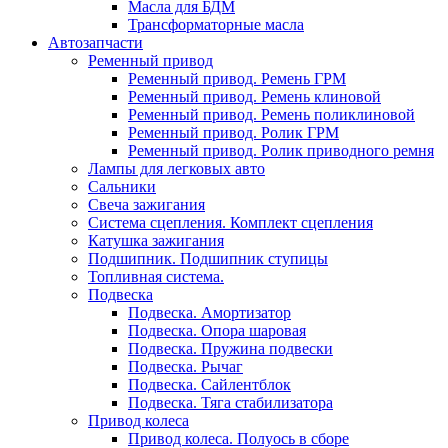
Масла для БДМ
Трансформаторные масла
Автозапчасти
Ременный привод
Ременный привод. Ремень ГРМ
Ременный привод. Ремень клиновой
Ременный привод. Ремень поликлиновой
Ременный привод. Ролик ГРМ
Ременный привод. Ролик приводного ремня
Лампы для легковых авто
Сальники
Свеча зажигания
Система сцепления. Комплект сцепления
Катушка зажигания
Подшипник. Подшипник ступицы
Топливная система.
Подвеска
Подвеска. Амортизатор
Подвеска. Опора шаровая
Подвеска. Пружина подвески
Подвеска. Рычаг
Подвеска. Сайлентблок
Подвеска. Тяга стабилизатора
Привод колеса
Привод колеса. Полуось в сборе