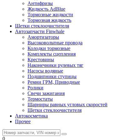
Антифризы
Жидкость AdBlue
Тормозные жидкости
Тормозная жидкость
Щетки стеклоочистителя
Автозапчасти Finwhale
Амортизаторы
Высоковольтные провода
Колодки тормозные
Комплекты сцепления
Крестовины
Наконечники рулевых тяг
Насосы водяные
Подшипники ступицы
Ремни ГРМ, Приводные
Ролики
Свечи зажигания
Термостаты
Шарниры равных угловых скоростей
Щетки стеклоочистителя
Автокосметика
Прочее
0