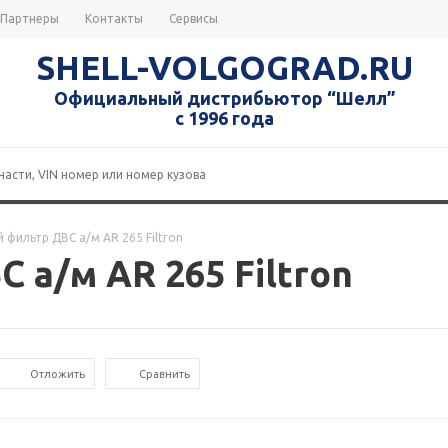
Партнеры
Контакты
Сервисы
SHELL-VOLGOGRAD.RU
Официальный дистрибьютор “Шелл”
с 1996 года
фильтр ДВС а/м AR 265 Filtron
а/м AR 265 Filtron
Отложить
Сравнить