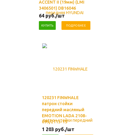
ACCENT II (19мм) (LMI
3406501) DB16046
64
руб.
/шт
КУПИТЬ
ПОДРОБНЕЕ
120231 FINWHALE
патрон стойки
передний масляный
EMOTION LADA 2108-
099/2113-15
1 203
руб.
/шт