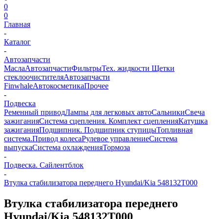
0
0
Главная
-
Каталог
-
Автозапчасти
Масла
Автозапчасти
Фильтры
Тех. жидкости
Щетки
стеклоочистителя
Автозапчасти
Finwhale
Автокосметика
Прочее
-
Подвеска
Ременный привод
Лампы для легковых авто
Сальники
Свеча
зажигания
Система сцепления. Комплект сцепления
Катушка
зажигания
Подшипник. Подшипник ступицы
Топливная
система.
Привод колеса
Рулевое управление
Система
выпуска
Система охлаждения
Тормоза
-
Подвеска. Сайлентблок
-
Втулка стабилизатора переднего Hyundai/Kia 548132T000
Втулка стабилизатора переднего
Hyundai/Kia 548132T000