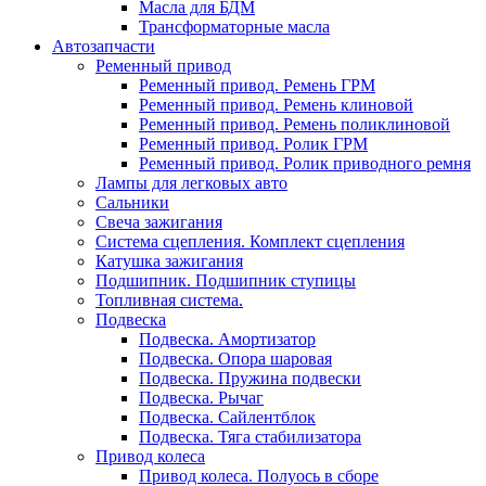
Масла для БДМ
Трансформаторные масла
Автозапчасти
Ременный привод
Ременный привод. Ремень ГРМ
Ременный привод. Ремень клиновой
Ременный привод. Ремень поликлиновой
Ременный привод. Ролик ГРМ
Ременный привод. Ролик приводного ремня
Лампы для легковых авто
Сальники
Свеча зажигания
Система сцепления. Комплект сцепления
Катушка зажигания
Подшипник. Подшипник ступицы
Топливная система.
Подвеска
Подвеска. Амортизатор
Подвеска. Опора шаровая
Подвеска. Пружина подвески
Подвеска. Рычаг
Подвеска. Сайлентблок
Подвеска. Тяга стабилизатора
Привод колеса
Привод колеса. Полуось в сборе