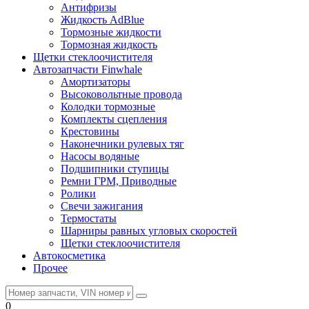
Антифризы
Жидкость AdBlue
Тормозные жидкости
Тормозная жидкость
Щетки стеклоочистителя
Автозапчасти Finwhale
Амортизаторы
Высоковольтные провода
Колодки тормозные
Комплекты сцепления
Крестовины
Наконечники рулевых тяг
Насосы водяные
Подшипники ступицы
Ремни ГРМ, Приводные
Ролики
Свечи зажигания
Термостаты
Шарниры равных угловых скоростей
Щетки стеклоочистителя
Автокосметика
Прочее
0