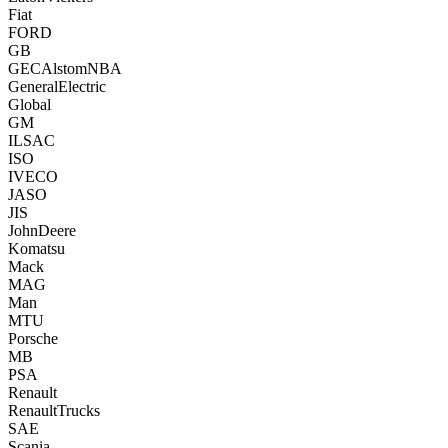
Fiat
FORD
GB
GECAlstomNBA
GeneralElectric
Global
GM
ILSAC
ISO
IVECO
JASO
JIS
JohnDeere
Komatsu
Mack
MAG
Man
MTU
Porsche
MB
PSA
Renault
RenaultTrucks
SAE
Scania