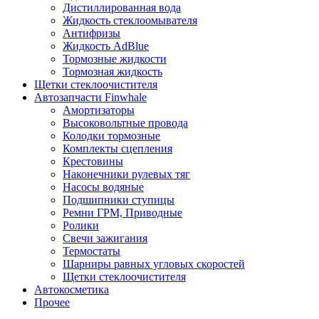
Дистиллированная вода
Жидкость стеклоомывателя
Антифризы
Жидкость AdBlue
Тормозные жидкости
Тормозная жидкость
Щетки стеклоочистителя
Автозапчасти Finwhale
Амортизаторы
Высоковольтные провода
Колодки тормозные
Комплекты сцепления
Крестовины
Наконечники рулевых тяг
Насосы водяные
Подшипники ступицы
Ремни ГРМ, Приводные
Ролики
Свечи зажигания
Термостаты
Шарниры равных угловых скоростей
Щетки стеклоочистителя
Автокосметика
Прочее