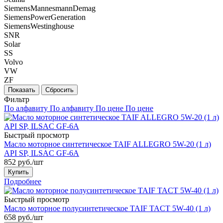
SiemensMannesmannDemag
SiemensPowerGeneration
SiemensWestinghouse
SNR
Solar
SS
Volvo
VW
ZF
Фильтр
По алфавиту
По алфавиту
По цене
По цене
Быстрый просмотр
Масло моторное синтетическое TAIF ALLEGRO 5W-20 (1 л)
API SP, ILSAC GF-6A
852
руб.
/шт
Купить
Подробнее
Быстрый просмотр
Масло моторное полусинтетическое TAIF TACT 5W-40 (1 л)
658
руб.
/шт