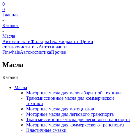
0
0
Главная
-
Каталог
-
Масла
Автозапчасти
Фильтры
Тех. жидкости
Щетки
стеклоочистителя
Автозапчасти
Finwhale
Автокосметика
Прочее
Масла
Каталог
Масла
Моторные масла для малогабаритной техники
Трансмиссионные масла для коммерческой
техники
Моторные масла для мотоциклов
Моторные масла для легкового транспорта
Трансмиссионные масла для легкового транспорта
Моторные масла для коммерческого транспорта
Пластичные смазки