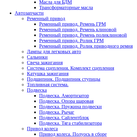
Масла для БДМ
Трансформаторные масла
Автозапчасти
Ременный привод
Ременный привод. Ремень ГРМ
Ременный привод. Ремень клиновой
Ременный привод. Ремень поликлиновой
Ременный привод. Ролик ГРМ
Ременный привод. Ролик приводного ремня
Лампы для легковых авто
Сальники
Свеча зажигания
Система сцепления. Комплект сцепления
Катушка зажигания
Подшипник. Подшипник ступицы
Топливная система.
Подвеска
Подвеска. Амортизатор
Подвеска. Опора шаровая
Подвеска. Пружина подвески
Подвеска. Рычаг
Подвеска. Сайлентблок
Подвеска. Тяга стабилизатора
Привод колеса
Привод колеса. Полуось в сборе