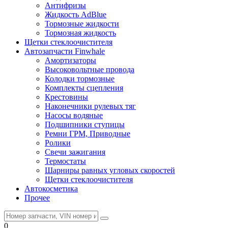
Антифризы
Жидкость AdBlue
Тормозные жидкости
Тормозная жидкость
Щетки стеклоочистителя
Автозапчасти Finwhale
Амортизаторы
Высоковольтные провода
Колодки тормозные
Комплекты сцепления
Крестовины
Наконечники рулевых тяг
Насосы водяные
Подшипники ступицы
Ремни ГРМ, Приводные
Ролики
Свечи зажигания
Термостаты
Шарниры равных угловых скоростей
Щетки стеклоочистителя
Автокосметика
Прочее
0