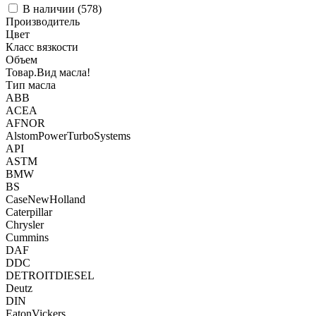
В наличии (
578
)
Производитель
Цвет
Класс вязкости
Объем
Товар.Вид масла!
Тип масла
ABB
ACEA
AFNOR
AlstomPowerTurboSystems
API
ASTM
BMW
BS
CaseNewHolland
Caterpillar
Chrysler
Cummins
DAF
DDC
DETROITDIESEL
Deutz
DIN
EatonVickers