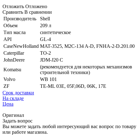
Отложить
Отложено
Сравнить
В сравнении
Производитель
Shell
Объем
209 л
Тип масла
синтетическое
API
GL-4
CaseNewHolland
MAT-3525, M2C-134 A-D, FNHA-2-D.201.00
Caterpillar
TO-2
JohnDeere
JDM-J20 C
(рекомендуется для некоторых механизмов
Komatsu
строительной техники)
Volvo
WB 101
ZF
TE-ML 03E, 05F,06D, 06K, 17E
Срок доставки
На складе
Цена
Оригинал
Задать вопрос
Вы можете задать любой интересующий вас вопрос по товару
или работе магазина.