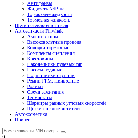
Антифризы
Жидкость AdBlue
Тормозные жидкости
Тормозная жидкость
Щетки стеклоочистителя
Автозапчасти Finwhale
Амортизаторы
Высоковольтные провода
Колодки тормозные
Комплекты сцепления
Крестовины
Наконечники рулевых тяг
Насосы водяные
Подшипники ступицы
Ремни ГРМ, Приводные
Ролики
Свечи зажигания
Термостаты
Шарниры равных угловых скоростей
Щетки стеклоочистителя
Автокосметика
Прочее
0