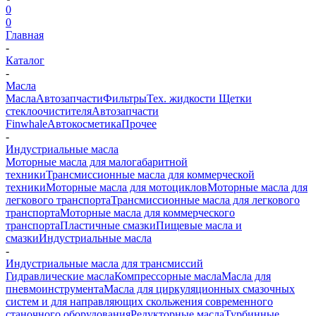
0
0
Главная
-
Каталог
-
Масла
Масла
Автозапчасти
Фильтры
Тех. жидкости
Щетки
стеклоочистителя
Автозапчасти
Finwhale
Автокосметика
Прочее
-
Индустриальные масла
Моторные масла для малогабаритной
техники
Трансмиссионные масла для коммерческой
техники
Моторные масла для мотоциклов
Моторные масла для
легкового транспорта
Трансмиссионные масла для легкового
транспорта
Моторные масла для коммерческого
транспорта
Пластичные смазки
Пищевые масла и
смазки
Индустриальные масла
-
Индустриальные масла для трансмиссий
Гидравлические масла
Компрессорные масла
Масла для
пневмоинструмента
Масла для циркуляционных смазочных
систем и для направляющих скольжения современного
станочного оборудования
Редукторные масла
Турбинные