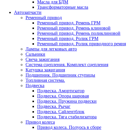
Масла для БДМ
Трансформаторные масла
Автозапчасти
Ременный привод
Ременный привод. Ремень ГРМ
Ременный привод. Ремень клиновой
Ременный привод. Ремень поликлиновой
Ременный привод. Ролик ГРМ
Ременный привод. Ролик приводного ремня
Лампы для легковых авто
Сальники
Свеча зажигания
Система сцепления. Комплект сцепления
Катушка зажигания
Подшипник. Подшипник ступицы
Топливная система.
Подвеска
Подвеска. Амортизатор
Подвеска. Опора шаровая
Подвеска. Пружина подвески
Подвеска. Рычаг
Подвеска. Сайлентблок
Подвеска. Тяга стабилизатора
Привод колеса
Привод колеса. Полуось в сборе