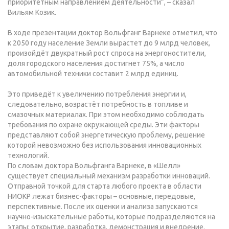
приоритетным направлением деятельности”, – сказал
Вильям Козик.
В ходе презентации доктор Вольфганг Варнеке отметил, что
к 2050 году население Земли вырастет до 9 млрд человек,
произойдёт двукратный рост спроса на энергоностители,
доля городского населения достигнет 75%, а число
автомобильной техники составит 2 млрд единиц.
Это приведёт к увеличению потребления энергии и,
следовательно, возрастёт потребность в топливе и
смазочных материалах. При этом необходимо соблюдать
требования по охране окружающей среды. Эти факторы
представляют собой энергетическую проблему, решение
которой невозможно без использования инновационных
технологий.
По словам доктора Вольфганга Варнеке, в «Шелл»
существует специальный механизм разработки инноваций.
Отправной точкой для старта любого проекта в области
НИОКР лежат бизнес-факторы – основные, передовые,
перспективные. После их оценки и анализа запускаются
научно-изыскательные работы, которые подразделяются на
этапы: открытие, разработка, демонстрация и внедрение.