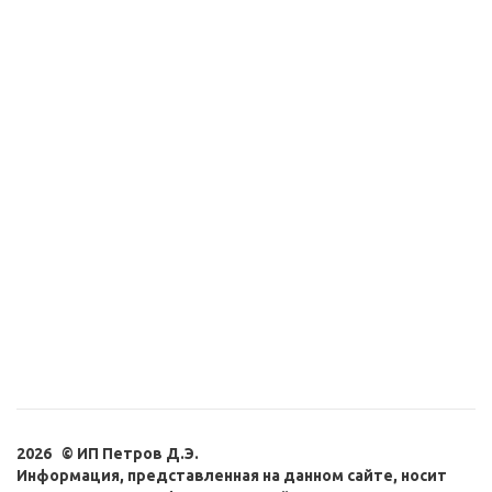
Антигель дизельного
Пенный очиститель
топлива Aimol Diesel
шин
Antigel (420мл)
411
руб.
/шт
рассчитан на 420 л
670
руб.
/шт
2026 © ИП Петров Д.Э.
Информация, представленная на данном сайте, носит