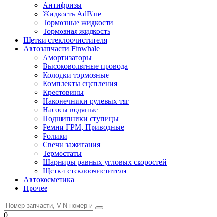
Антифризы
Жидкость AdBlue
Тормозные жидкости
Тормозная жидкость
Щетки стеклоочистителя
Автозапчасти Finwhale
Амортизаторы
Высоковольтные провода
Колодки тормозные
Комплекты сцепления
Крестовины
Наконечники рулевых тяг
Насосы водяные
Подшипники ступицы
Ремни ГРМ, Приводные
Ролики
Свечи зажигания
Термостаты
Шарниры равных угловых скоростей
Щетки стеклоочистителя
Автокосметика
Прочее
0