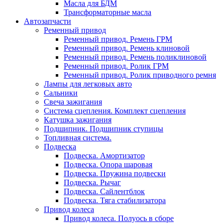
Масла для БДМ
Трансформаторные масла
Автозапчасти
Ременный привод
Ременный привод. Ремень ГРМ
Ременный привод. Ремень клиновой
Ременный привод. Ремень поликлиновой
Ременный привод. Ролик ГРМ
Ременный привод. Ролик приводного ремня
Лампы для легковых авто
Сальники
Свеча зажигания
Система сцепления. Комплект сцепления
Катушка зажигания
Подшипник. Подшипник ступицы
Топливная система.
Подвеска
Подвеска. Амортизатор
Подвеска. Опора шаровая
Подвеска. Пружина подвески
Подвеска. Рычаг
Подвеска. Сайлентблок
Подвеска. Тяга стабилизатора
Привод колеса
Привод колеса. Полуось в сборе