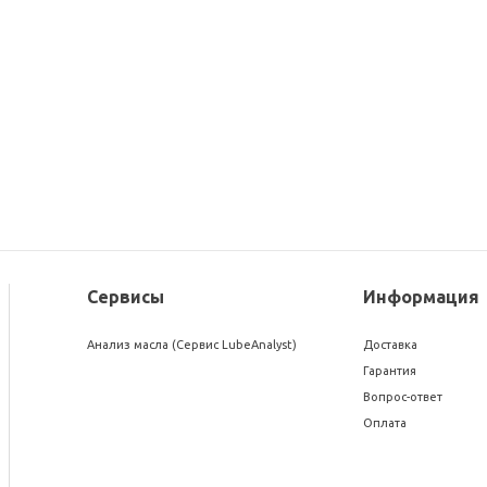
Фильтр масляный
Фильтр масляный
t
MANN-FILTER ДВС а/м
MANN-FILTER ДВС 
n
W 712/75
W 712/83
443
руб.
/шт
542
руб.
/шт
Сервисы
Информация
Анализ масла (Сервис LubeAnalyst)
Доставка
Гарантия
Вопрос-ответ
Оплата