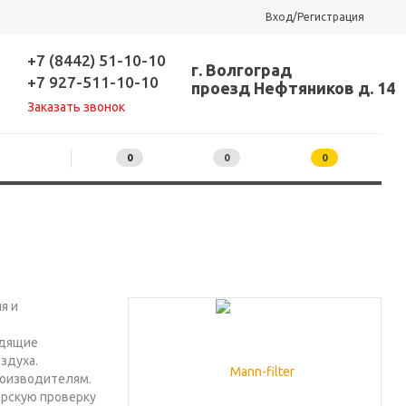
Вход/Регистрация
+7 (8442) 51-10-10
г. Волгоград
+7 927-511-10-10
проезд Нефтяников д. 14
Заказать звонок
0
0
0
я и
одящие
здуха.
роизводителям.
орскую проверку