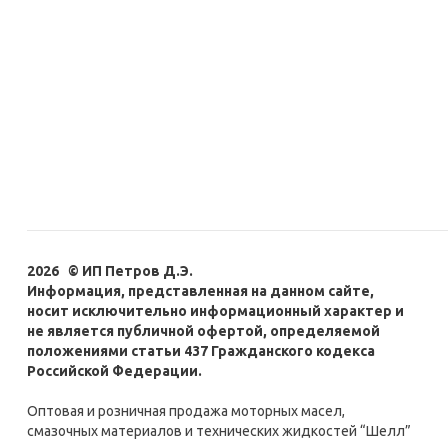
W 75/3 Фильтр масл.
MANN-FILTER (Renaul
Logan, Sandero; Nissa
Tiida, Note, Micra III)
441
руб.
/шт
2026 © ИП Петров Д.Э.
Информация, представленная на данном сайте,
носит исключительно информационный характер и
не является публичной офертой, определяемой
положениями статьи 437 Гражданского кодекса
Российской Федерации.
Оптовая и розничная продажа моторных масел,
смазочных материалов и технических жидкостей “Шелл”