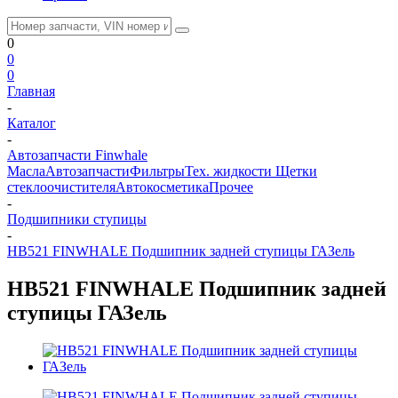
0
0
0
Главная
-
Каталог
-
Автозапчасти Finwhale
Масла
Автозапчасти
Фильтры
Тех. жидкости
Щетки
стеклоочистителя
Автокосметика
Прочее
-
Подшипники ступицы
-
HB521 FINWHALE Подшипник задней ступицы ГАЗель
HB521 FINWHALE Подшипник задней
ступицы ГАЗель