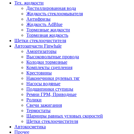
Тех. жидкости
Дистиллированная вода
Жидкость стеклоомывателя
Антифризы
Жидкость AdBlue
Тормозные жидкости
Тормозная жидкость
Щетки стеклоочистителя
Автозапчасти Finwhale
Амортизаторы
Высоковольтные провода
Колодки тормозные
Комплекты сцепления
Крестовины
Наконечники рулевых тяг
Насосы водяные
Подшипники ступицы
Ремни ГРМ, Приводные
Ролики
Свечи зажигания
Термостаты
Шарниры равных угловых скоростей
Щетки стеклоочистителя
Автокосметика
Прочее