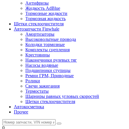
Антифризы
Жидкость AdBlue
Тормозные жидкости
Тормозная жидкость
Щетки стеклоочистителя
Автозапчасти Finwhale
Амортизаторы
Высоковольтные провода
Колодки тормозные
Комплекты сцепления
Крестовины
Наконечники рулевых тяг
Насосы водяные
Подшипники ступицы
Ремни ГРМ, Приводные
Ролики
Свечи зажигания
Термостаты
Шарниры равных угловых скоростей
Щетки стеклоочистителя
Автокосметика
Прочее
0