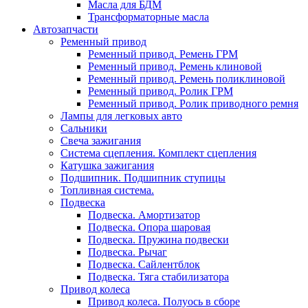
Масла для БДМ
Трансформаторные масла
Автозапчасти
Ременный привод
Ременный привод. Ремень ГРМ
Ременный привод. Ремень клиновой
Ременный привод. Ремень поликлиновой
Ременный привод. Ролик ГРМ
Ременный привод. Ролик приводного ремня
Лампы для легковых авто
Сальники
Свеча зажигания
Система сцепления. Комплект сцепления
Катушка зажигания
Подшипник. Подшипник ступицы
Топливная система.
Подвеска
Подвеска. Амортизатор
Подвеска. Опора шаровая
Подвеска. Пружина подвески
Подвеска. Рычаг
Подвеска. Сайлентблок
Подвеска. Тяга стабилизатора
Привод колеса
Привод колеса. Полуось в сборе