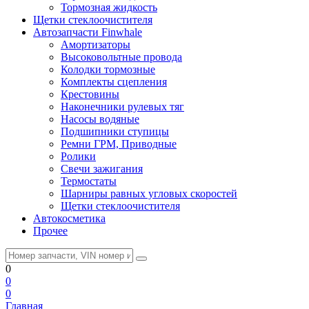
Тормозная жидкость
Щетки стеклоочистителя
Автозапчасти Finwhale
Амортизаторы
Высоковольтные провода
Колодки тормозные
Комплекты сцепления
Крестовины
Наконечники рулевых тяг
Насосы водяные
Подшипники ступицы
Ремни ГРМ, Приводные
Ролики
Свечи зажигания
Термостаты
Шарниры равных угловых скоростей
Щетки стеклоочистителя
Автокосметика
Прочее
0
0
0
Главная