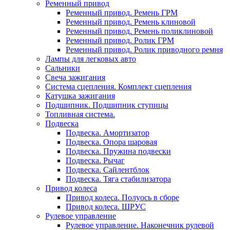
Ременный привод
Ременный привод. Ремень ГРМ
Ременный привод. Ремень клиновой
Ременный привод. Ремень поликлиновой
Ременный привод. Ролик ГРМ
Ременный привод. Ролик приводного ремня
Лампы для легковых авто
Сальники
Свеча зажигания
Система сцепления. Комплект сцепления
Катушка зажигания
Подшипник. Подшипник ступицы
Топливная система.
Подвеска
Подвеска. Амортизатор
Подвеска. Опора шаровая
Подвеска. Пружина подвески
Подвеска. Рычаг
Подвеска. Сайлентблок
Подвеска. Тяга стабилизатора
Привод колеса
Привод колеса. Полуось в сборе
Привод колеса. ШРУС
Рулевое управление
Рулевое управление. Наконечник рулевой