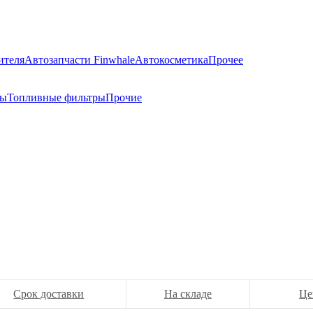
ителя
Автозапчасти Finwhale
Автокосметика
Прочее
ры
Топливные фильтры
Прочие
Срок доставки
На складе
Це