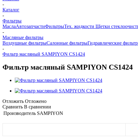
-
Каталог
-
Фильтры
Масла
Автозапчасти
Фильтры
Тех. жидкости
Щетки стеклоочист
-
Масляные фильтры
Воздушные фильтры
Салонные фильтры
Гидравлические фильт
-
Фильтр масляный SAMPIYON CS1424
Фильтр масляный SAMPIYON CS1424
Отложить
Отложено
Сравнить
В сравнении
Производитель
SAMPIYON