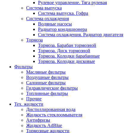
Рулевое управление. Тяга рулевая
Система выпуска
Система выпуска. Гофра
Система охлаждения
Водяные насосы
Радиатор кондиционера
Система охлаждения. Радиатор двигателя
Тормоза
Тормоза. Барабан тормозной
Тормоза. Диск тормозной
Тормоза. Колодки барабанные
Тормоза. Колодки дисковые
Фильтры
Масляные фильтры
Воздушные фильтры
Салонные фильтры
Гидравлические фильтры
Топливные фильтры
Прочие
Тех. жидкости
Дистиллированная вода
Жидкость стеклоомывателя
Антифризы
Жидкость AdBlue
Тормозные жидкости