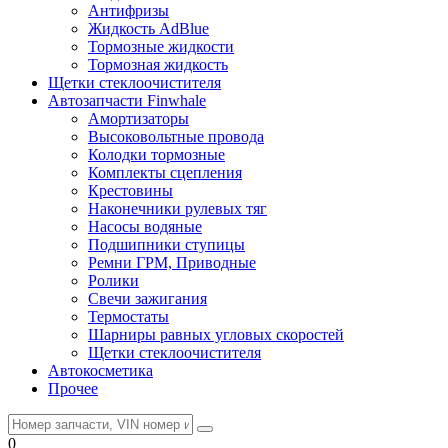
Антифризы
Жидкость AdBlue
Тормозные жидкости
Тормозная жидкость
Щетки стеклоочистителя
Автозапчасти Finwhale
Амортизаторы
Высоковольтные провода
Колодки тормозные
Комплекты сцепления
Крестовины
Наконечники рулевых тяг
Насосы водяные
Подшипники ступицы
Ремни ГРМ, Приводные
Ролики
Свечи зажигания
Термостаты
Шарниры равных угловых скоростей
Щетки стеклоочистителя
Автокосметика
Прочее
0