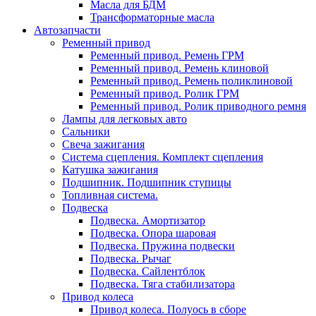
Масла для БДМ
Трансформаторные масла
Автозапчасти
Ременный привод
Ременный привод. Ремень ГРМ
Ременный привод. Ремень клиновой
Ременный привод. Ремень поликлиновой
Ременный привод. Ролик ГРМ
Ременный привод. Ролик приводного ремня
Лампы для легковых авто
Сальники
Свеча зажигания
Система сцепления. Комплект сцепления
Катушка зажигания
Подшипник. Подшипник ступицы
Топливная система.
Подвеска
Подвеска. Амортизатор
Подвеска. Опора шаровая
Подвеска. Пружина подвески
Подвеска. Рычаг
Подвеска. Сайлентблок
Подвеска. Тяга стабилизатора
Привод колеса
Привод колеса. Полуось в сборе