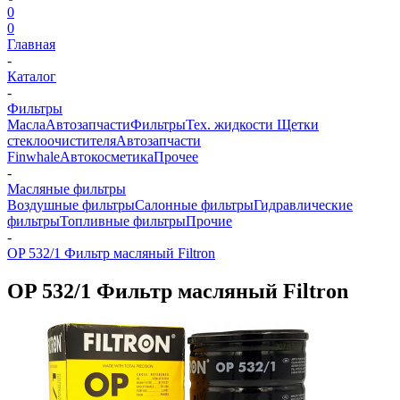
0
0
Главная
-
Каталог
-
Фильтры
Масла
Автозапчасти
Фильтры
Тех. жидкости
Щетки
стеклоочистителя
Автозапчасти
Finwhale
Автокосметика
Прочее
-
Масляные фильтры
Воздушные фильтры
Салонные фильтры
Гидравлические
фильтры
Топливные фильтры
Прочие
-
OP 532/1 Фильтр масляный Filtron
OP 532/1 Фильтр масляный Filtron