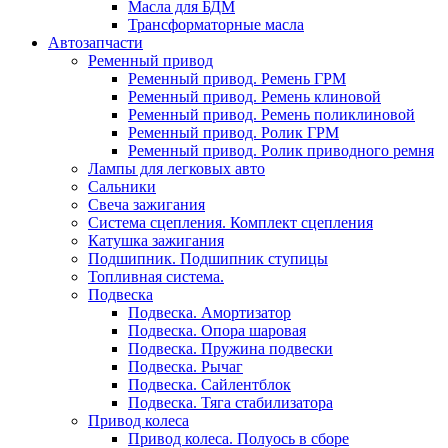
Масла для БДМ
Трансформаторные масла
Автозапчасти
Ременный привод
Ременный привод. Ремень ГРМ
Ременный привод. Ремень клиновой
Ременный привод. Ремень поликлиновой
Ременный привод. Ролик ГРМ
Ременный привод. Ролик приводного ремня
Лампы для легковых авто
Сальники
Свеча зажигания
Система сцепления. Комплект сцепления
Катушка зажигания
Подшипник. Подшипник ступицы
Топливная система.
Подвеска
Подвеска. Амортизатор
Подвеска. Опора шаровая
Подвеска. Пружина подвески
Подвеска. Рычаг
Подвеска. Сайлентблок
Подвеска. Тяга стабилизатора
Привод колеса
Привод колеса. Полуось в сборе