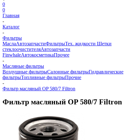
0
0
Главная
-
Каталог
-
Фильтры
Масла
Автозапчасти
Фильтры
Тех. жидкости
Щетки
стеклоочистителя
Автозапчасти
Finwhale
Автокосметика
Прочее
-
Масляные фильтры
Воздушные фильтры
Салонные фильтры
Гидравлические
фильтры
Топливные фильтры
Прочие
-
Фильтр масляный OP 580/7 Filtron
Фильтр масляный OP 580/7 Filtron