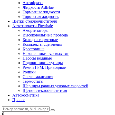
Антифризы
Жидкость AdBlue
Тормозные жидкости
Тормозная жидкость
Щетки стеклоочистителя
Автозапчасти Finwhale
Амортизаторы
Высоковольтные провода
Колодки тормозные
Комплекты сцепления
Крестовины
Наконечники рулевых тяг
Насосы водяные
Подшипники ступицы
Ремни ГРМ, Приводные
Ролики
Свечи зажигания
Термостаты
Шарниры равных угловых скоростей
Щетки стеклоочистителя
Автокосметика
Прочее
0