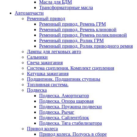
Масла для БДМ
Трансформаторные масла
Автозапчасти
Ременный привод
Ременный привод. Ремень ГРМ
Ременный привод. Ремень клиновой
Ременный привод. Ремень поликлиновой
Ременный привод. Ролик ГРМ
Ременный привод. Ролик приводного ремня
Лампы для легковых авто
Сальники
Свеча зажигания
Система сцепления. Комплект сцепления
Катушка зажигания
Подшипник. Подшипник ступицы
Топливная система.
Подвеска
Подвеска. Амортизатор
Подвеска. Опора шаровая
Подвеска. Пружина подвески
Подвеска. Рычаг
Подвеска. Сайлентблок
Подвеска. Тяга стабилизатора
Привод колеса
Привод колеса. Полуось в сборе