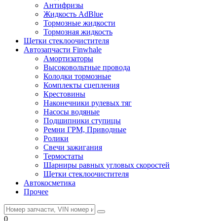
Антифризы
Жидкость AdBlue
Тормозные жидкости
Тормозная жидкость
Щетки стеклоочистителя
Автозапчасти Finwhale
Амортизаторы
Высоковольтные провода
Колодки тормозные
Комплекты сцепления
Крестовины
Наконечники рулевых тяг
Насосы водяные
Подшипники ступицы
Ремни ГРМ, Приводные
Ролики
Свечи зажигания
Термостаты
Шарниры равных угловых скоростей
Щетки стеклоочистителя
Автокосметика
Прочее
0