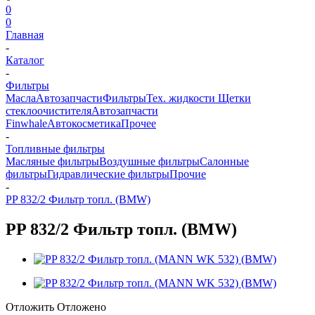
0
0
Главная
-
Каталог
-
Фильтры
Масла
Автозапчасти
Фильтры
Тех. жидкости
Щетки
стеклоочистителя
Автозапчасти
Finwhale
Автокосметика
Прочее
-
Топливные фильтры
Масляные фильтры
Воздушные фильтры
Салонные
фильтры
Гидравлические фильтры
Прочие
-
PP 832/2 Фильтр топл. (BMW)
PP 832/2 Фильтр топл. (BMW)
Отложить
Отложено