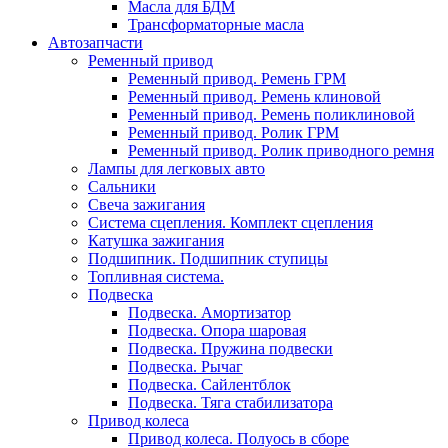
Масла для БДМ
Трансформаторные масла
Автозапчасти
Ременный привод
Ременный привод. Ремень ГРМ
Ременный привод. Ремень клиновой
Ременный привод. Ремень поликлиновой
Ременный привод. Ролик ГРМ
Ременный привод. Ролик приводного ремня
Лампы для легковых авто
Сальники
Свеча зажигания
Система сцепления. Комплект сцепления
Катушка зажигания
Подшипник. Подшипник ступицы
Топливная система.
Подвеска
Подвеска. Амортизатор
Подвеска. Опора шаровая
Подвеска. Пружина подвески
Подвеска. Рычаг
Подвеска. Сайлентблок
Подвеска. Тяга стабилизатора
Привод колеса
Привод колеса. Полуось в сборе