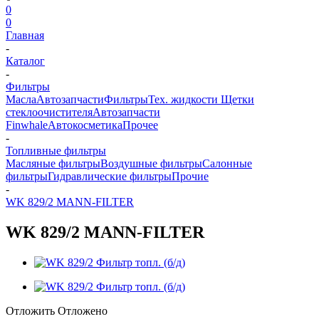
0
0
Главная
-
Каталог
-
Фильтры
Масла
Автозапчасти
Фильтры
Тех. жидкости
Щетки
стеклоочистителя
Автозапчасти
Finwhale
Автокосметика
Прочее
-
Топливные фильтры
Масляные фильтры
Воздушные фильтры
Салонные
фильтры
Гидравлические фильтры
Прочие
-
WK 829/2 MANN-FILTER
WK 829/2 MANN-FILTER
Отложить
Отложено