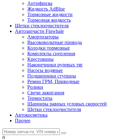
Антифризы
Жидкость AdBlue
Тормозные жидкости
Тормозная жидкость
Щетки стеклоочистителя
Автозапчасти Finwhale
Амортизаторы
Высоковольтные провода
Колодки тормозные
Комплекты сцепления
Крестовины
Наконечники рулевых тяг
Насосы водяные
Подшипники ступицы
Ремни ГРМ, Приводные
Ролики
Свечи зажигания
Термостаты
Шарниры равных угловых скоростей
Щетки стеклоочистителя
Автокосметика
Прочее
0