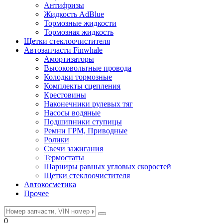
Антифризы
Жидкость AdBlue
Тормозные жидкости
Тормозная жидкость
Щетки стеклоочистителя
Автозапчасти Finwhale
Амортизаторы
Высоковольтные провода
Колодки тормозные
Комплекты сцепления
Крестовины
Наконечники рулевых тяг
Насосы водяные
Подшипники ступицы
Ремни ГРМ, Приводные
Ролики
Свечи зажигания
Термостаты
Шарниры равных угловых скоростей
Щетки стеклоочистителя
Автокосметика
Прочее
0