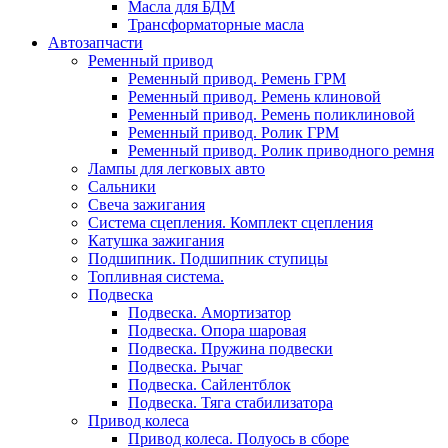
Масла для БДМ
Трансформаторные масла
Автозапчасти
Ременный привод
Ременный привод. Ремень ГРМ
Ременный привод. Ремень клиновой
Ременный привод. Ремень поликлиновой
Ременный привод. Ролик ГРМ
Ременный привод. Ролик приводного ремня
Лампы для легковых авто
Сальники
Свеча зажигания
Система сцепления. Комплект сцепления
Катушка зажигания
Подшипник. Подшипник ступицы
Топливная система.
Подвеска
Подвеска. Амортизатор
Подвеска. Опора шаровая
Подвеска. Пружина подвески
Подвеска. Рычаг
Подвеска. Сайлентблок
Подвеска. Тяга стабилизатора
Привод колеса
Привод колеса. Полуось в сборе