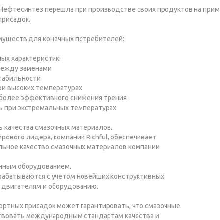
я Нефтесинтез перешла при производстве своих продуктов на при
присадок.
муществ для конечных потребителей:
ых характеристик:
между заменами
табильности
и высоких температурах
 более эффективного снижения трения
ь при экстремальных температурах
ь качества смазочных материалов.
рового лидера, компании Richful, обеспечивает
льное качество смазочных материалов компании
нным оборудованием.
рабатываются с учетом новейших конструктивных
 двигателям и оборудованию.
ртных присадок может гарантировать, что смазочные
твовать международным стандартам качества и