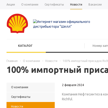
Акции
О компании
Сертификаты
Новости
Вакансии
КАТАЛОГ
Главная
-
О компании
-
Новости
-
100% импортный присадок Richf
100% импортный присад
2 февраля 2024
О компании
Компания Нефтесинтез в ко
Сертификаты
Richful.
Новости