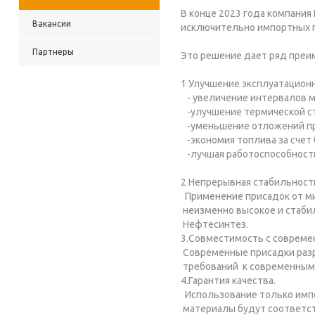
В конце 2023 года компани
Вакансии
исключительно импортных 
Партнеры
Это решение дает ряд преи
1 Улучшение эксплуатационн
- увеличение интервалов 
-улучшение термической с
-уменьшение отложений пр
-экономия топлива за счет
-лучшая работоспособност
2 Непрерывная стабильност
Применение присадок от ми
неизменно высокое и стаби
Нефтесинтез.
3.Совместимость с совреме
Современные присадки раз
требований к современным
4.Гарантия качества.
Использование только импо
материалы будут соответс