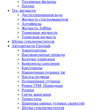
Топливные фильтры
Прочие
Тех. жидкости
Дистиллированная вода
Жидкость стеклоомывателя
Антифризы
Жидкость AdBlue
Тормозные жидкости
Тормозная жидкость
Щетки стеклоочистителя
Автозапчасти Finwhale
Амортизаторы
Высоковольтные провода
Колодки тормозные
Комплекты сцепления
Крестовины
Наконечники рулевых тяг
Насосы водяные
Подшипники ступицы
Ремни ГРМ, Приводные
Ролики
Свечи зажигания
Термостаты
Шарниры равных угловых скоростей
Щетки стеклоочистителя