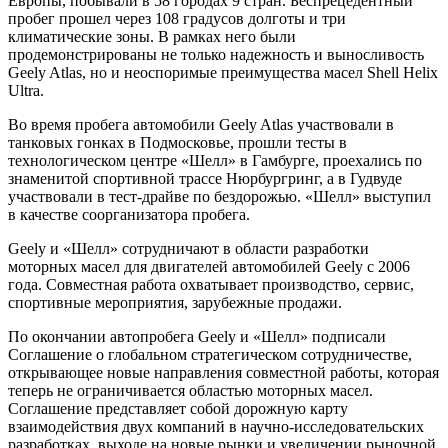
Европы, побывали в 58 городах 9 стран. Беспрецедентный
пробег прошел через 108 градусов долготы и три
климатические зоны. В рамках него были
продемонстрированы не только надежность и выносливость
Geely Atlas, но и неоспоримые преимущества масел Shell Helix
Ultra.
Во время пробега автомобили Geely Atlas участвовали в
танковых гонках в Подмосковье, прошли тесты в
технологическом центре «Шелл» в Гамбурге, проехались по
знаменитой спортивной трассе Нюрбургринг, а в Гудвуде
участвовали в тест-драйве по бездорожью. «Шелл» выступил
в качестве соорганизатора пробега.
Geely и «Шелл» сотрудничают в области разработки
моторных масел для двигателей автомобилей Geely с 2006
года. Совместная работа охватывает производство, сервис,
спортивные мероприятия, зарубежные продажи.
По окончании автопробега Geely и «Шелл» подписали
Соглашение о глобальном стратегическом сотрудничестве,
открывающее новые направления совместной работы, которая
теперь не ограничивается областью моторных масел.
Соглашение представляет собой дорожную карту
взаимодействия двух компаний в научно-исследовательских
разработках, выходе на новые рынки и увеличении рыночной