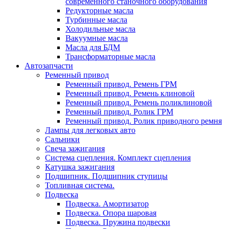
современного станочного оборудования
Редукторные масла
Турбинные масла
Холодильные масла
Вакуумные масла
Масла для БДМ
Трансформаторные масла
Автозапчасти
Ременный привод
Ременный привод. Ремень ГРМ
Ременный привод. Ремень клиновой
Ременный привод. Ремень поликлиновой
Ременный привод. Ролик ГРМ
Ременный привод. Ролик приводного ремня
Лампы для легковых авто
Сальники
Свеча зажигания
Система сцепления. Комплект сцепления
Катушка зажигания
Подшипник. Подшипник ступицы
Топливная система.
Подвеска
Подвеска. Амортизатор
Подвеска. Опора шаровая
Подвеска. Пружина подвески