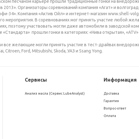
овском песчаном карьере прошли традиционные гонки на внедорож
в 2013». Организаторы соревнований компания «Агат» и волгоград
фи-34». Компания «Актив Ойл» и интернет-магазин www.shell-volg
го мероприятия. В соревнованиях мог принять участие любой жел
иях, поэтому участвовать могли даже автомобили в заводской ко
е «Стандарта» прошли гонки в категориях: «Нива открытая», «ATV»
и все желающие могли принять участие в тест-драйвах внедорожн
 Citroen, Ford, Mitsubishi, Skoda, УАЗ и Ssang Yong.
Сервисы
Информация
Анализ масла (Сервис LubeAnalyst)
Доставка
Гарантия
Вопрос-ответ
Оплата