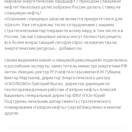
мировой энергетический ландшафт с приходом сланцевой
нефти? Насколько целесообразно России делать ставку на
сланцевую нефть?
«Освоение сланцевых запасов является приоритетом и для
«Шелл». Уже сегодня мы тесно сотрудничаем с нашими
стратегическими партнерами по всему миру, в том числе и в
России, так как сланцевые запасы могут полностью решить
всё более возрастающий сегодня спрос человечества на
энергетические ресурсы», - добавил он.
Своим видением новой «сланцевой революцией» поделились
и российские эксперты: заместитель министра энергетики РФ
Антон Инюцин, ректор РГУ нефти и газа имени И.М. Губкина
Виктор Мартынов, директор Энергетического центра
«СКОЛКОВО» Григорий Выгон, директор дирекции по
геологоразведочным работам «Газпром нефть» Алексей
Вашкевич, генеральный директор ФБУ «ГКЗ» Юрий
Подтуркин, начальник департамента стратегического
планирования «Газпром нефть» Сергей Вакуленко и многие
другие.