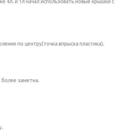
е 4л. и 1л начал использовать новые крышки с
ление по центру(точка впрыска пластика).
 более заметна.
у.