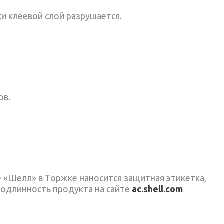
и клеевой слой разрушается.
ов.
е «Шелл» в Торжке наносится защитная этикетка,
подлинность продукта на сайте
a
c
.
shell
.
com