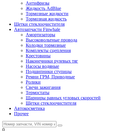
Антифризы
Жидкость AdBlue
Тормозные жидкости
Тормозная жидкость
Щетки стеклоочистителя
Автозапчасти Finwhale
Амортизаторы
Высоковольтные провода
Колодки тормозные
Комплекты сцепления
Крестовины
Наконечники рулевых тяг
Насосы водяные
Подшипники ступицы
Ремни ГРМ, Приводные
Ролики
Свечи зажигания
Термостаты
Шарниры равных угловых скоростей
Щетки стеклоочистителя
Автокосметика
Прочее
0