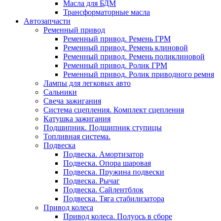
Масла для БДМ
Трансформаторные масла
Автозапчасти
Ременный привод
Ременный привод. Ремень ГРМ
Ременный привод. Ремень клиновой
Ременный привод. Ремень поликлиновой
Ременный привод. Ролик ГРМ
Ременный привод. Ролик приводного ремня
Лампы для легковых авто
Сальники
Свеча зажигания
Система сцепления. Комплект сцепления
Катушка зажигания
Подшипник. Подшипник ступицы
Топливная система.
Подвеска
Подвеска. Амортизатор
Подвеска. Опора шаровая
Подвеска. Пружина подвески
Подвеска. Рычаг
Подвеска. Сайлентблок
Подвеска. Тяга стабилизатора
Привод колеса
Привод колеса. Полуось в сборе