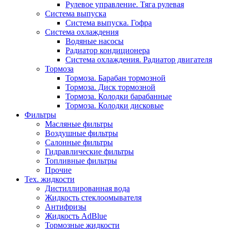
Рулевое управление. Тяга рулевая
Система выпуска
Система выпуска. Гофра
Система охлаждения
Водяные насосы
Радиатор кондиционера
Система охлаждения. Радиатор двигателя
Тормоза
Тормоза. Барабан тормозной
Тормоза. Диск тормозной
Тормоза. Колодки барабанные
Тормоза. Колодки дисковые
Фильтры
Масляные фильтры
Воздушные фильтры
Салонные фильтры
Гидравлические фильтры
Топливные фильтры
Прочие
Тех. жидкости
Дистиллированная вода
Жидкость стеклоомывателя
Антифризы
Жидкость AdBlue
Тормозные жидкости