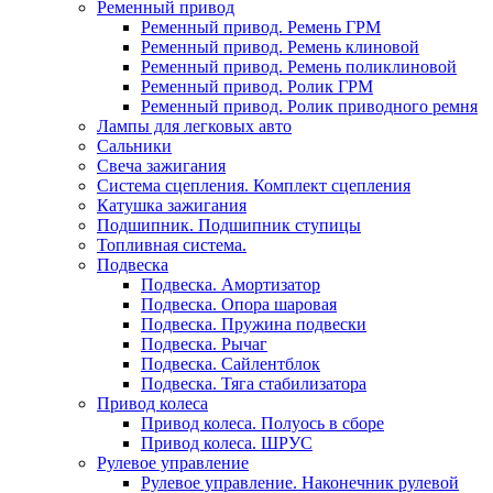
Ременный привод
Ременный привод. Ремень ГРМ
Ременный привод. Ремень клиновой
Ременный привод. Ремень поликлиновой
Ременный привод. Ролик ГРМ
Ременный привод. Ролик приводного ремня
Лампы для легковых авто
Сальники
Свеча зажигания
Система сцепления. Комплект сцепления
Катушка зажигания
Подшипник. Подшипник ступицы
Топливная система.
Подвеска
Подвеска. Амортизатор
Подвеска. Опора шаровая
Подвеска. Пружина подвески
Подвеска. Рычаг
Подвеска. Сайлентблок
Подвеска. Тяга стабилизатора
Привод колеса
Привод колеса. Полуось в сборе
Привод колеса. ШРУС
Рулевое управление
Рулевое управление. Наконечник рулевой