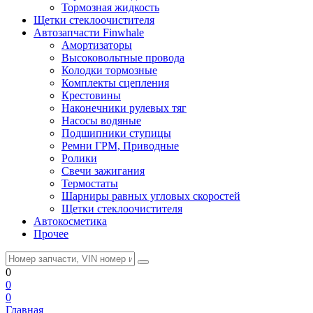
Тормозная жидкость
Щетки стеклоочистителя
Автозапчасти Finwhale
Амортизаторы
Высоковольтные провода
Колодки тормозные
Комплекты сцепления
Крестовины
Наконечники рулевых тяг
Насосы водяные
Подшипники ступицы
Ремни ГРМ, Приводные
Ролики
Свечи зажигания
Термостаты
Шарниры равных угловых скоростей
Щетки стеклоочистителя
Автокосметика
Прочее
0
0
0
Главная