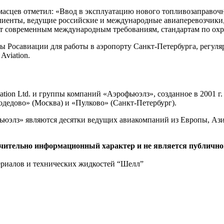
сцев отметил: «Ввод в эксплуатацию нового топливозаправочно
иенты, ведущие российские и международные авиаперевозчики, 
т современным международным требованиям, стандартам по охра
Росавиации для работы в аэропорту Санкт-Петербурга, регуляр
Aviation.
tion Ltd. и группы компаний «Аэрофьюэлз», созданное в 2001 г
дедово» (Москва) и «Пулково» (Санкт-Петербург).
юэлз» являются десятки ведущих авиакомпаний из Европы, Аз
ючительно информационный характер и не является публично
ериалов и технических жидкостей “Шелл”