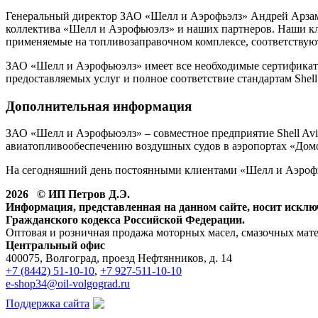
Генеральный директор ЗАО «Шелл и Аэрофьэлз» Андрей Арзама
коллектива «Шелл и Аэрофьюэлз» и наших партнеров. Наши кл
применяемые на топливозаправочном комплексе, соответствую
ЗАО «Шелл и Аэрофьюэлз» имеет все необходимые сертификаты 
предоставляемых услуг и полное соответствие стандартам Shell 
Дополнительная информация
ЗАО «Шелл и Аэрофьюэлз» – совместное предприятие Shell Avia
авиатопливообеспечению воздушных судов в аэропортах «Домо
На сегодняшний день постоянными клиентами «Шелл и Аэрофь
2026 © ИП Петров Д.Э.
Информация, представленная на данном сайте, носит искл
Гражданского кодекса Российской Федерации.
Оптовая и розничная продажа моторных масел, смазочных мат
Центральный офис
400075, Волгоград, проезд Нефтянников, д. 14
+7 (8442) 51-10-10
,
+7 927-511-10-10
e-shop34@oil-volgograd.ru
Поддержка сайта