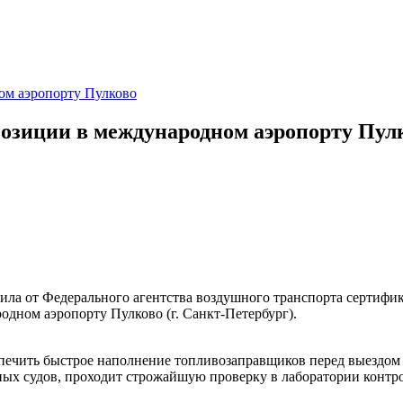
ом аэропорту Пулково
позиции в международном аэропорту Пул
ла от Федерального агентства воздушного транспорта сертифик
дном аэропорту Пулково (г. Санкт-Петербург).
спечить быстрое наполнение топливозаправщиков перед выездом
шных судов, проходит строжайшую проверку в лаборатории конт