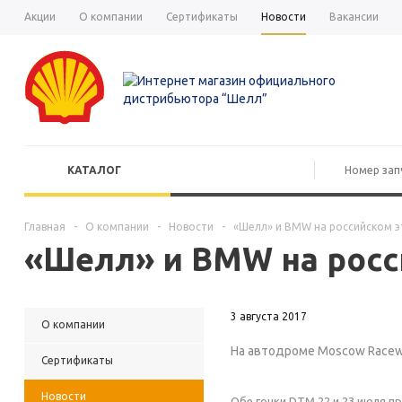
Акции
О компании
Сертификаты
Новости
Вакансии
КАТАЛОГ
Главная
-
О компании
-
Новости
-
«Шелл» и BMW на российском 
«Шелл» и BMW на росс
3 августа 2017
О компании
На автодроме Moscow Racewa
Сертификаты
Новости
Обе гонки DTM 22 и 23 июля 