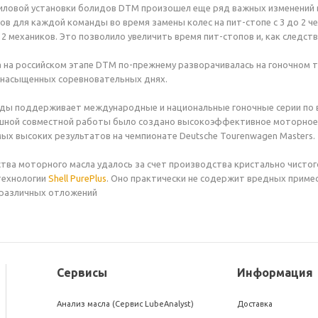
иловой установки болидов DTM произошел еще ряд важных изменений в 
ов для каждой команды во время замены колес на пит-стопе с 3 до 2 ч
2 механиков. Это позволило увеличить время пит-стопов и, как следств
а на российском этапе DTM по-прежнему разворачивалась на гоночном
х насыщенных соревновательных днях.
оды поддерживает международные и национальные гоночные серии по в
ешной совместной работы было создано высокоэффективное моторное ма
ых высоких результатов на чемпионате Deutsche Tourenwagen Masters.
тва моторного масла удалось за счет производства кристально чистого
технологии
Shell PurePlus
. Оно практически не содержит вредных приме
различных отложений
Сервисы
Информация
Анализ масла (Сервис LubeAnalyst)
Доставка