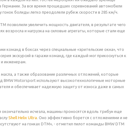
 Германии. За все время прошедших соревнований автомобили
 гонок болиды легко преодолели рубеж скорости в 285 км/ч.
 DTM позволили увеличить мощность двигателя, в результате чего
х возросла и нагрузка на силовые агрегаты, которые стали еще
и команд в боксах через специальные «зрительские окна», что
серия экскурсий в гаражи команд, где каждый мог прикоснуться к
 и инженерам.
масла, а также образование различных отложений, которые
анд BMW Motorsport используют высокотехнологичные моторные
игателя и обеспечивает надежную защиту от износа даже в самых
 окончательно исчезла, машины проносятся вдоль трибун еще
аслу
Shell Helix Ultra
. Оно эффективно борется с отложениями и не
рисутствуют на гонках DTM», - отметил пилот команды BMW DTM