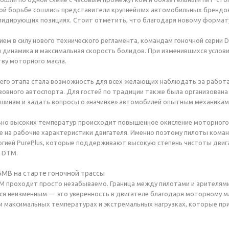
ной борьбе сошлись представители крупнейших автомобильных брендов
лидирующих позициях. Стоит отметить, что б
лагодаря новому формату
ением в силу нового технического регламента, командам гоночной серии
 динамика и максимальная скорость болидов. При изменившихся условия
тву моторного масла.
го этапа стала возможность для всех желающих наблюдать за работам
узовного автоспорта. Для гостей по традиции также была организована 
 шинам и задать вопросы о «начинке» автомобилей опытным механикам
но высоких температур происходит повышенное окисление моторного 
е на рабочие характеристики двигателя. Именно поэтому пилоты ком
хнологией PurePlus, которые поддерживают высокую степень чистоты дв
и DTM.
M проходит просто незабываемо. Граница между пилотами и зрителями
ся неизменным — это уверенность в двигателе благодаря моторному м
ри максимальных температурах и экстремальных нагрузках, которые п