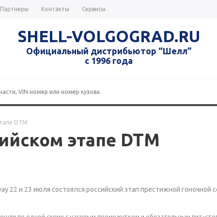
Партнеры
Контакты
Сервисы
SHELL-VOLGOGRAD.RU
Официальный дистрибьютор “Шелл”
с 1996 года
этапе DTM
ийском этапе DTM
y 22 и 23 июля состоялся российский этап престижной гоночной с
прошли по одной схеме с часовым промежутком и обязательным пит-сто