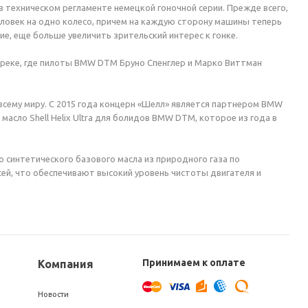
техническом регламенте немецкой гоночной серии. Прежде всего,
еловек на одно колесо, причем на каждую сторону машины теперь
ие, еще больше увеличить зрительский интерес к гонке.
 треке, где пилоты BMW DTM Бруно Спенглер и Марко Виттман
сему миру. С 2015 года концерн «Шелл» является партнером BMW
сло Shell Helix Ultra для болидов BMW DTM, которое из года в
 синтетического базового масла из природного газа по
сей, что обеспечивают высокий уровень чистоты двигателя и
Принимаем к оплате
Компания
Новости