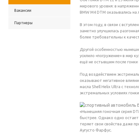
мирового уровня: в напряжен
Вакансии
BMW M
4
DTM
оказывались на 
Партнеры
В этом году, в связи с вступл
заметно улучшилась разгонная
более требовательны к качес
Другой особенностью нынешне
усилило «погружение» в мир к
ещё не остывшим после гонки
Под воздействием экстремаль
оказывают негативное влияни
масла Shell Helix Ultra с те
экстремальных условиях гонк
«Нынешняя гоночная серия DT
быстрее. Однако одно остает
теряет свои свойства даже п
Аугусто Фарфус.