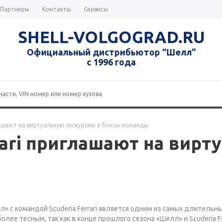
Партнеры
Контакты
Сервисы
SHELL-VOLGOGRAD.RU
Официальный дистрибьютор “Шелл”
с 1996 года
глашают на виртуальную экскурсию в боксы команды
rari приглашают на вирт
» с командой Scuderia Ferrari является одним из самых длительны
олее тесным, так как в конце прошлого сезона «Шелл» и Scuderia