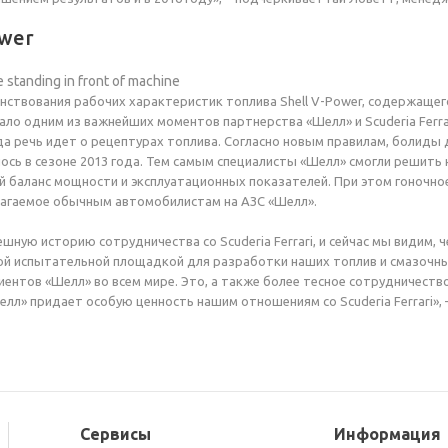
ower
ствования рабочих характеристик топлива Shell V-Power, содержащег
тало одним из важнейших моментов партнерства «Шелл» и Scuderia Ferr
да речь идет о рецептурах топлива. Согласно новым правилам, болид
ось в сезоне 2013 года. Тем самым специалисты «Шелл» смогли решить
 баланс мощности и эксплуатационных показателей. При этом гоночное
длагаемое обычным автомобилистам на АЗС «Шелл».
шную историю сотрудничества со Scuderia Ferrari, и сейчас мы видим,
ой испытательной площадкой для разработки наших топлив и смазочны
лиентов «Шелл» во всем мире. Это, а также более тесное сотрудничеств
лл» придает особую ценность нашим отношениям со Scuderia Ferrari»,
Сервисы
Информация