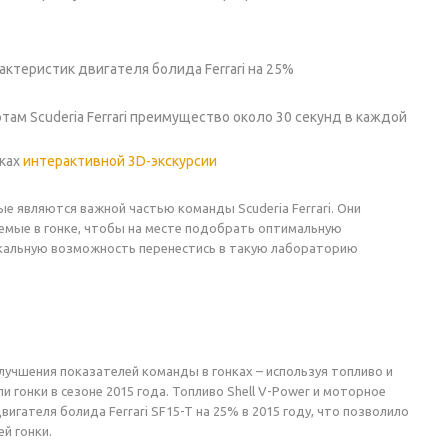
ктеристик двигателя болида Ferrari на 25%
лотам Scuderia Ferrari преимущество около 30 секунд в каждой
мках
интерактивной 3D-экскурсии
е являются важной частью команды Scuderia Ferrari. Они
уемые в гонке, чтобы на месте подобрать оптимальную
никальную возможность перенестись в такую лабораторию
лучшения показателей команды в гонках – используя топливо и
гонки в сезоне 2015 года. Топливо Shell V-Power и моторное
вигателя болида Ferrari SF15-T на 25% в 2015 году, что позволило
й гонки.