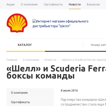
Акции
О компании
Сертификаты
Новости
Вакансии
КАТАЛОГ
Главная
-
О компании
-
Новости
-
«Шелл» и Scuderia Ferrari при
«Шелл» и Scuderia Fer
боксы команды
8 июля 2016
О компании
Партнерство концерна «Шелл
Сертификаты
сотрудничество стало еще б