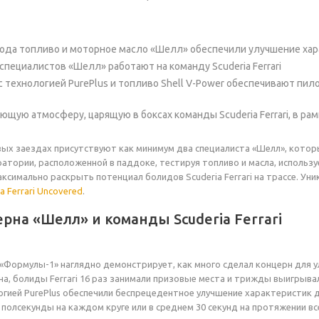
года топливо и моторное масло «Шелл» обеспечили улучшение хара
специалистов «Шелл» работают на команду Scuderia Ferrari
ra с технологией PurePlus и топливо Shell V-Power обеспечивают пи
ющую атмосферу, царящую в боксах команды Scuderia Ferrari, в ра
вых заездах присутствуют как минимум два специалиста «Шелл», которы
тории, расположенной в паддоке, тестируя топливо и масла, использ
симально раскрыть потенциал болидов Scuderia Ferrari на трассе. У
a Ferrari Uncovered
.
рна «Шелл» и команды Scuderia Ferrari
«Формулы-1» наглядно демонстрирует, как много сделал концерн для у
, болиды Ferrari 16 раз занимали призовые места и трижды выигрывали 
нологией PurePlus обеспечили беспрецедентное улучшение характеристик д
полсекунды на каждом круге или в среднем 30 секунд на протяжении все