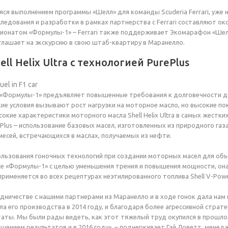
ся выполнением программы «Шелл» для команды Scuderia Ferrari, уже 
едования и разработки в рамках партнерства с Ferrari составляют окол
емпионатом «Формулы-1» – Ferrari также поддерживает Экомарафон «Ше
иглашает на экскурсию в свою штаб-квартиру в Маранелло.
ll Helix Ultra с технологией PurePlus
«Формулы-1» предъявляет повышенные требования к долговечности дви
акие условия вызывают рост нагрузки на моторное масло, но высокие по
окие характеристики моторного масла Shell Helix Ultra в самых жестк
rePlus – использование базовых масел, изготовленных из природного га
есей, встречающихся в маслах, получаемых из нефти.
ользования гоночных технологий при создании моторных масел для об
се «Формулы-1» с целью уменьшения трения и повышения мощности, она
е применяется во всех рецептурах неэтилированного топлива Shell V-Po
удничестве с нашими партнерами из Маранелло и в ходе гонок дала н
ачала его производства в 2014 году, и благодаря более агрессивной стра
аты. Мы были рады видеть, как этот тяжелый труд окупился в прошлом г
ением результатов и в 2016 году», – подчеркивает Гай Ловетт, менед