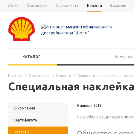
Акции
О компании
Сертификаты
Новости
Вакансии
КАТАЛОГ
Главная
-
О компании
-
Новости
-
Специальная наклейка на филь
Специальная наклейка
6 апреля 2018
О компании
Наклейка с защитным слоем
Сертификаты
Общество с огр
Новости