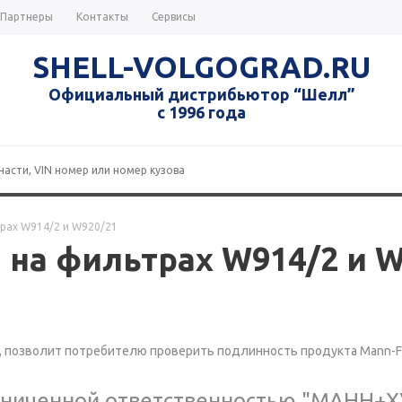
Партнеры
Контакты
Сервисы
SHELL-VOLGOGRAD.RU
Официальный дистрибьютор “Шелл”
с 1996 года
трах W914/2 и W920/21
 на фильтрах W914/2 и W
, позволит потребителю проверить подлинность продукта Mann-Fi
аниченной ответственностью "МАНН+