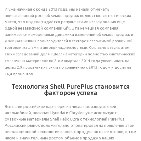
И уже начиная с конца 2013 года, мы начали отмечать
впечатляющий рост объемов продаж полностью синтетических
масел, что подтверждается результатами исследования еще
одной независимой компании GfK. Эта немецкая компания
занимается измерениями динамики изменений объемов продаж и
доли различных
производителей в секторе независимой розничной
торговли маслами и автопринадлежностями. Согласно результатам
этих исследований доля «Шелл» в категории полностью синтетических
смазочных материалов во 2-ом квартале 2014 года увеличилась на
целых 2,9 процентных пункта по сравнению с 2013 годом и достигла
16,4 процентов.
Технология Shell PurePlus становится
фактором успеха
Все наши российские партнеры из числа производителей
автомобилей, включая Hyundai и Chrysler, уже используют
смазочные материалы Shell Helix Ultra с технологией PurePlus.
Российский рынок положительно отреагировал на появление этой
революционной технологии и новых продуктов на ее основе, в том
числе и значительным ростом объемов продаж у наших