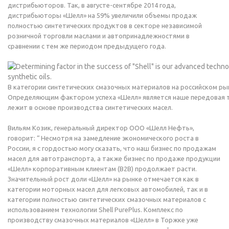
дистрибьюторов. Так, в августе-сентябре 2014 года,
дистрибьюторы «Шелл» на 59% увеличили объемы продаж
полностью синтетических продуктов в секторе независимой
розничной торговли маслами и автопринадлежностями в
сравнении с тем же периодом предыдущего года.
В категории синтетических смазочных материалов на российском ры
Определяющим фактором успеха «Шелл» является наше передовая т
лежит в основе производства синтетических масел.
Вильям Козик, генеральный директор ООО «Шелл Нефть»,
говорит: “ Несмотря на замедление экономического роста в
России, я с гордостью могу сказать, что наш бизнес по продажам
масел для автотранспорта, а также бизнес по продаже продукции
«Шелл» корпоративным клиентам (В2В) продолжает расти.
Значительный рост доли «Шелл» на рынке отмечается как в
категории моторных масел для легковых автомобилей, так и в
категории полностью синтетических смазочных материалов с
использованием технологии Shell PurePlus. Комплекс по
производству смазочных материалов «Шелл» в Торжке уже