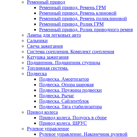
Ременный привод
Ременный привод. Ремень ГРМ
Ременный привод. Ремень клиновой
Ременный привод. Ремень поликлиновой
Ременный привод. Ролик ГРМ
Ременный привод. Ролик приводного ремня
Лампы для легковых авто
Сальники
Свеча зажигания
Система сцепления. Комплект сцепления
Катушка зажигания
Подшипник. Подшипник ступицы
Топливная система.
Подвеска
Подвеска. Амортизатор
Подвеска. Опора шаровая
Подвеска. Пружина подвески
Подвеска. Рычаг
Подвеска. Сайлентблок
Подвеска. Тяга стабилизатора
Привод колеса
Привод колеса. Полуось в сборе
Привод колеса. ШРУС
Рулевое управление
Рулевое управление. Наконечник рулевой