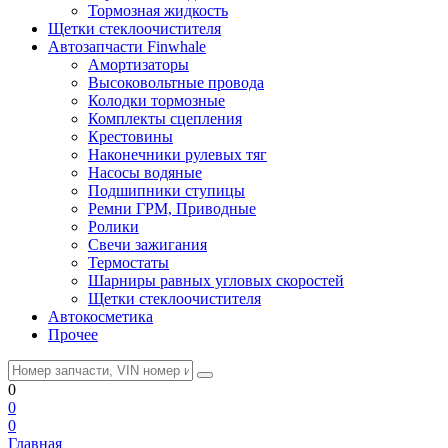
Тормозная жидкость
Щетки стеклоочистителя
Автозапчасти Finwhale
Амортизаторы
Высоковольтные провода
Колодки тормозные
Комплекты сцепления
Крестовины
Наконечники рулевых тяг
Насосы водяные
Подшипники ступицы
Ремни ГРМ, Приводные
Ролики
Свечи зажигания
Термостаты
Шарниры равных угловых скоростей
Щетки стеклоочистителя
Автокосметика
Прочее
0
0
0
Главная