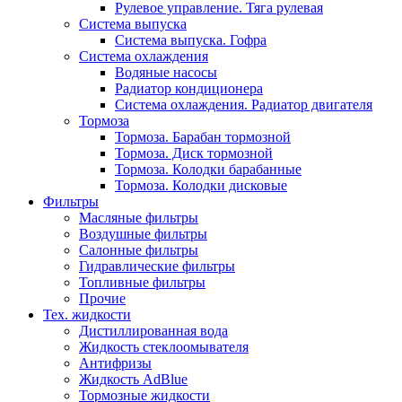
Рулевое управление. Тяга рулевая
Система выпуска
Система выпуска. Гофра
Система охлаждения
Водяные насосы
Радиатор кондиционера
Система охлаждения. Радиатор двигателя
Тормоза
Тормоза. Барабан тормозной
Тормоза. Диск тормозной
Тормоза. Колодки барабанные
Тормоза. Колодки дисковые
Фильтры
Масляные фильтры
Воздушные фильтры
Салонные фильтры
Гидравлические фильтры
Топливные фильтры
Прочие
Тех. жидкости
Дистиллированная вода
Жидкость стеклоомывателя
Антифризы
Жидкость AdBlue
Тормозные жидкости