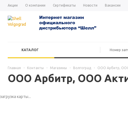
Акции
О компании
Сертификаты
Новости
Вакансии
КАТАЛОГ
Главная
-
Контакты
-
Магазины
-
Волгоград
-
ООО Арбитр, ООО
ООО Арбитр, ООО Акт
загрузка карты...