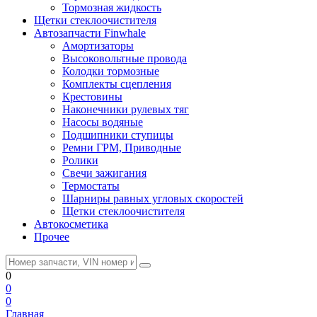
Тормозная жидкость
Щетки стеклоочистителя
Автозапчасти Finwhale
Амортизаторы
Высоковольтные провода
Колодки тормозные
Комплекты сцепления
Крестовины
Наконечники рулевых тяг
Насосы водяные
Подшипники ступицы
Ремни ГРМ, Приводные
Ролики
Свечи зажигания
Термостаты
Шарниры равных угловых скоростей
Щетки стеклоочистителя
Автокосметика
Прочее
0
0
0
Главная