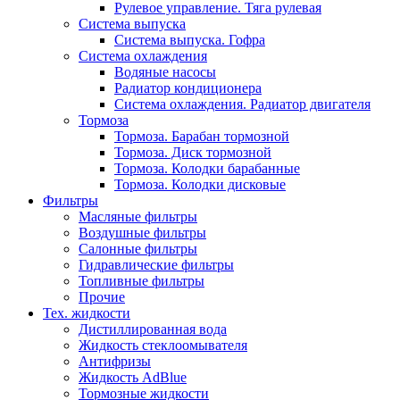
Рулевое управление. Тяга рулевая
Система выпуска
Система выпуска. Гофра
Система охлаждения
Водяные насосы
Радиатор кондиционера
Система охлаждения. Радиатор двигателя
Тормоза
Тормоза. Барабан тормозной
Тормоза. Диск тормозной
Тормоза. Колодки барабанные
Тормоза. Колодки дисковые
Фильтры
Масляные фильтры
Воздушные фильтры
Салонные фильтры
Гидравлические фильтры
Топливные фильтры
Прочие
Тех. жидкости
Дистиллированная вода
Жидкость стеклоомывателя
Антифризы
Жидкость AdBlue
Тормозные жидкости