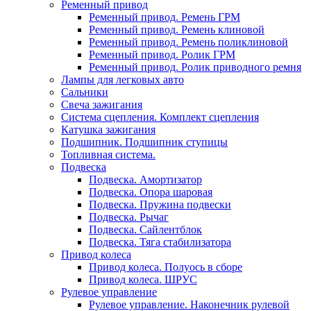
Ременный привод
Ременный привод. Ремень ГРМ
Ременный привод. Ремень клиновой
Ременный привод. Ремень поликлиновой
Ременный привод. Ролик ГРМ
Ременный привод. Ролик приводного ремня
Лампы для легковых авто
Сальники
Свеча зажигания
Система сцепления. Комплект сцепления
Катушка зажигания
Подшипник. Подшипник ступицы
Топливная система.
Подвеска
Подвеска. Амортизатор
Подвеска. Опора шаровая
Подвеска. Пружина подвески
Подвеска. Рычаг
Подвеска. Сайлентблок
Подвеска. Тяга стабилизатора
Привод колеса
Привод колеса. Полуось в сборе
Привод колеса. ШРУС
Рулевое управление
Рулевое управление. Наконечник рулевой