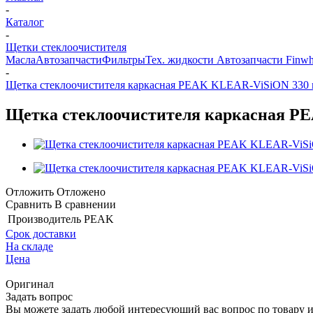
-
Каталог
-
Щетки стеклоочистителя
Масла
Автозапчасти
Фильтры
Тех. жидкости
Автозапчасти Finwh
-
Щетка стеклоочистителя каркасная PEAK KLEAR-ViSiON 330 
Щетка стеклоочистителя каркасная P
Отложить
Отложено
Сравнить
В сравнении
Производитель
PEAK
Срок доставки
На складе
Цена
Оригинал
Задать вопрос
Вы можете задать любой интересующий вас вопрос по товару и