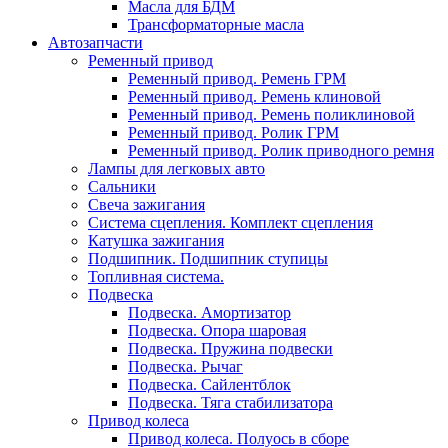
Масла для БДМ
Трансформаторные масла
Автозапчасти
Ременный привод
Ременный привод. Ремень ГРМ
Ременный привод. Ремень клиновой
Ременный привод. Ремень поликлиновой
Ременный привод. Ролик ГРМ
Ременный привод. Ролик приводного ремня
Лампы для легковых авто
Сальники
Свеча зажигания
Система сцепления. Комплект сцепления
Катушка зажигания
Подшипник. Подшипник ступицы
Топливная система.
Подвеска
Подвеска. Амортизатор
Подвеска. Опора шаровая
Подвеска. Пружина подвески
Подвеска. Рычаг
Подвеска. Сайлентблок
Подвеска. Тяга стабилизатора
Привод колеса
Привод колеса. Полуось в сборе