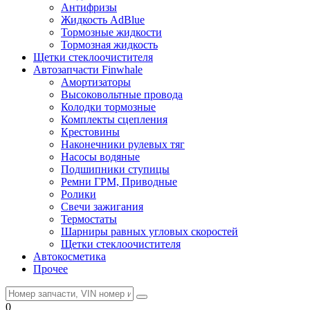
Антифризы
Жидкость AdBlue
Тормозные жидкости
Тормозная жидкость
Щетки стеклоочистителя
Автозапчасти Finwhale
Амортизаторы
Высоковольтные провода
Колодки тормозные
Комплекты сцепления
Крестовины
Наконечники рулевых тяг
Насосы водяные
Подшипники ступицы
Ремни ГРМ, Приводные
Ролики
Свечи зажигания
Термостаты
Шарниры равных угловых скоростей
Щетки стеклоочистителя
Автокосметика
Прочее
0